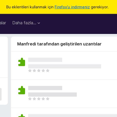
Bu eklentileri kullanmak için
Firefox’u indirmeniz
gerekiyor.
lar
Daha fazla…
Manfredi tarafından geliştirilen uzantılar
H
e
n
ü
z
h
H
i
e
ç
n
p
ü