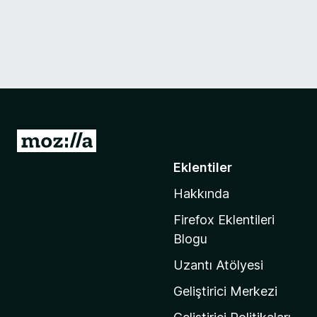
M
o
Eklentiler
z
Hakkında
i
l
Firefox Eklentileri
l
Blogu
a
Uzantı Atölyesi
'
n
Geliştirici Merkezi
ı