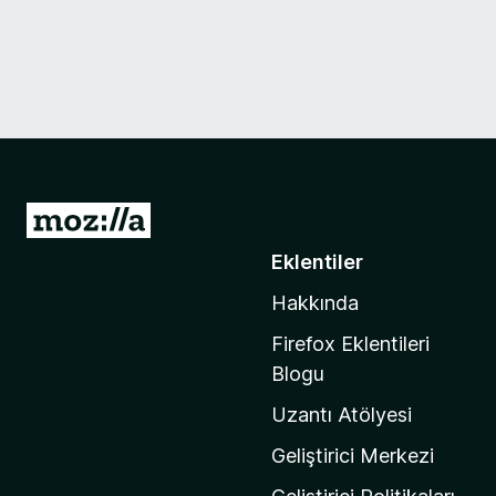
M
o
Eklentiler
z
Hakkında
i
l
Firefox Eklentileri
l
Blogu
a
Uzantı Atölyesi
'
n
Geliştirici Merkezi
ı