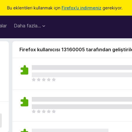
Bu eklentileri kullanmak için
Firefox’u indirmeniz
gerekiyor.
lar
Daha fazla…
Firefox kullanıcısı 13160005 tarafından geliştiril
H
e
n
ü
z
h
H
i
e
ç
n
p
ü