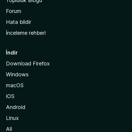
Topluluk Blogu
n
a
Forum
s
Hata bildir
a
İnceleme rehberi
y
f
a
İndir
s
Download Firefox
ı
Windows
n
a
macOS
g
iOS
i
d
Android
i
Linux
n
All