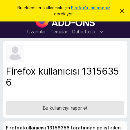
A
Giriş
Bu eklentileri kullanmak için
Firefox’u indirmeniz
B
r
gerekiyor.
u
F
a
b
i
i
l
r
Uzantılar
Temalar
Daha fazla…
d
e
i
r
f
i
o
m
i
x
k
B
a
Firefox kullanıcısı 1315635
p
r
a
6
o
t
w
s
e
r
Bu kullanıcıyı rapor et
E
k
Firefox kullanıcısı 13156356 tarafından geliştirilen
l