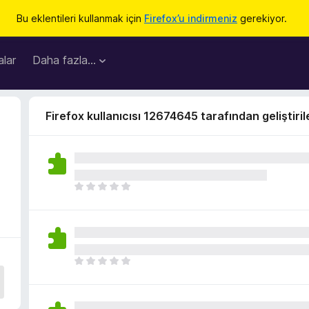
Bu eklentileri kullanmak için
Firefox’u indirmeniz
gerekiyor.
lar
Daha fazla…
Firefox kullanıcısı 12674645 tarafından geliştiril
H
e
n
ü
z
h
H
i
e
ç
n
p
ü