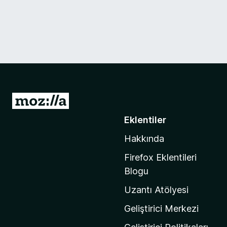
M
o
Eklentiler
z
Hakkında
i
l
Firefox Eklentileri
l
Blogu
a
Uzantı Atölyesi
'
n
Geliştirici Merkezi
ı