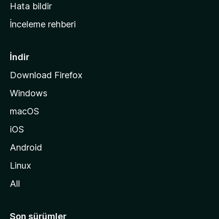
s
Hata bildir
a
İnceleme rehberi
y
f
a
İndir
s
Download Firefox
ı
Windows
n
a
macOS
g
iOS
i
d
Android
i
Linux
n
All
Son sürümler