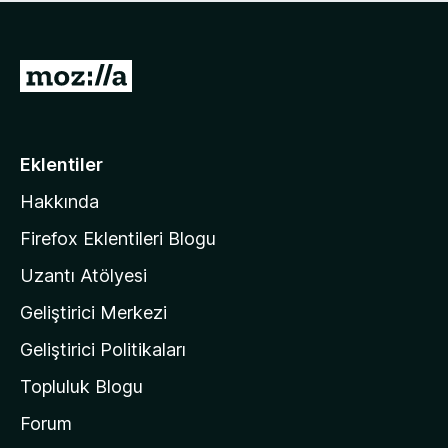
ü
u
z
a
h
n
i
M
y
ç
o
o
p
k
z
u
a
i
Eklentiler
n
l
y
Hakkında
l
o
a
k
Firefox Eklentileri Blogu
'
Uzantı Atölyesi
n
Geliştirici Merkezi
ı
n
Geliştirici Politikaları
a
Topluluk Blogu
n
a
Forum