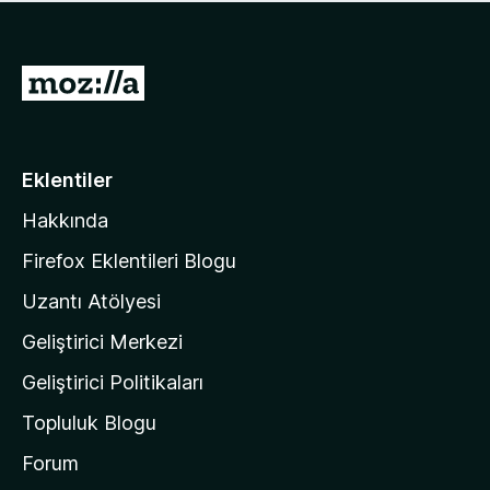
ü
u
z
a
h
n
i
M
y
ç
o
o
p
k
z
u
a
i
Eklentiler
n
l
y
Hakkında
l
o
a
k
Firefox Eklentileri Blogu
'
Uzantı Atölyesi
n
Geliştirici Merkezi
ı
n
Geliştirici Politikaları
a
Topluluk Blogu
n
a
Forum