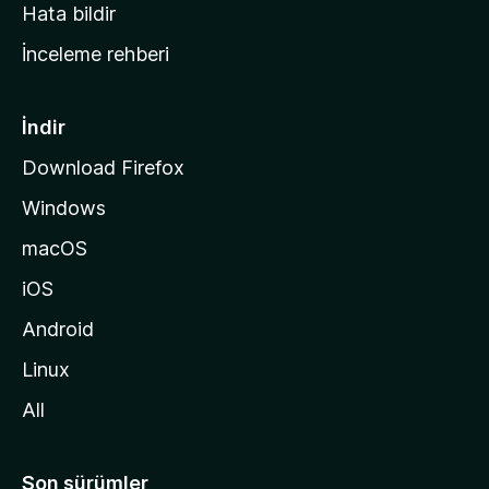
s
Hata bildir
a
İnceleme rehberi
y
f
a
İndir
s
Download Firefox
ı
Windows
n
a
macOS
g
iOS
i
d
Android
i
Linux
n
All
Son sürümler