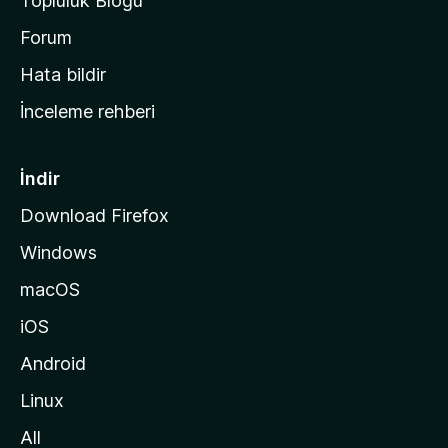
Topluluk Blogu
n
a
Forum
s
Hata bildir
a
İnceleme rehberi
y
f
a
İndir
s
Download Firefox
ı
Windows
n
a
macOS
g
iOS
i
d
Android
i
Linux
n
All