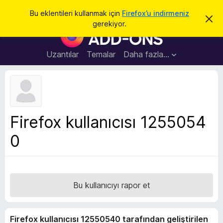
A
Giriş
Bu eklentileri kullanmak için
Firefox’u indirmeniz
B
r
gerekiyor.
u
F
a
b
i
i
l
r
Uzantılar
Temalar
Daha fazla…
d
e
i
r
f
i
o
m
i
x
k
B
a
Firefox kullanıcısı 1255054
p
r
a
0
o
t
w
s
e
r
Bu kullanıcıyı rapor et
E
k
Firefox kullanıcısı 12550540 tarafından geliştirilen
l