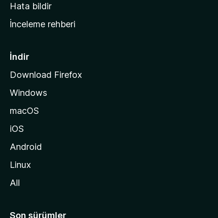
s
Hata bildir
a
İnceleme rehberi
y
f
a
İndir
s
Download Firefox
ı
Windows
n
a
macOS
g
iOS
i
d
Android
i
Linux
n
All
Son sürümler