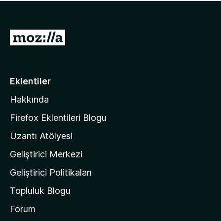
ü
u
z
a
h
n
i
M
y
ç
o
o
p
k
z
u
a
i
Eklentiler
n
l
y
Hakkında
l
o
a
k
Firefox Eklentileri Blogu
'
Uzantı Atölyesi
n
Geliştirici Merkezi
ı
n
Geliştirici Politikaları
a
Topluluk Blogu
n
a
Forum