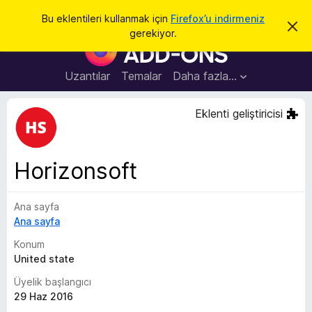
A
Giriş
Bu eklentileri kullanmak için
Firefox’u indirmeniz
B
r
gerekiyor.
u
F
a
b
i
i
l
r
Uzantılar
Temalar
Daha fazla…
d
e
i
r
f
Eklenti geliştiricisi
i
o
m
i
x
k
B
a
Horizonsoft
p
r
a
o
t
Ana sayfa
w
Ana sayfa
s
e
Konum
r
United state
E
Üyelik başlangıcı
k
29 Haz 2016
l