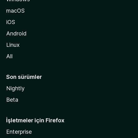
a
macOS
g
iOS
i
d
Android
i
Linux
n
All
Son sürümler
Nightly
Beta
İşletmeler için Firefox
Enterprise