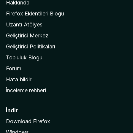
y
Hakkında
l
o
a
k
Firefox Eklentileri Blogu
'
Uzantı Atölyesi
n
Geliştirici Merkezi
ı
n
Geliştirici Politikaları
a
Topluluk Blogu
n
a
Forum
s
Hata bildir
a
İnceleme rehberi
y
f
a
İndir
s
Download Firefox
ı
Windows
n