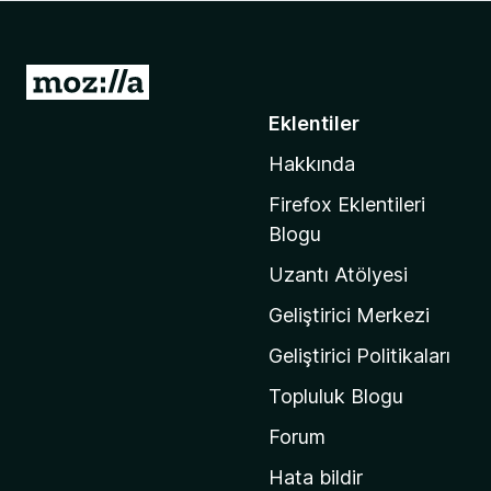
e
n
t
M
i
o
Eklentiler
l
z
e
Hakkında
i
r
l
i
Firefox Eklentileri
l
Blogu
a
Uzantı Atölyesi
'
n
Geliştirici Merkezi
ı
Geliştirici Politikaları
n
Topluluk Blogu
a
n
Forum
a
Hata bildir