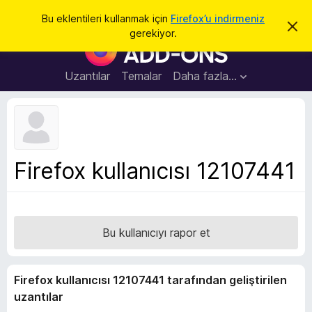
A
Giriş
Bu eklentileri kullanmak için
Firefox’u indirmeniz
B
r
gerekiyor.
u
F
a
b
i
i
l
r
Uzantılar
Temalar
Daha fazla…
d
e
i
r
f
i
o
m
i
x
k
B
a
Firefox kullanıcısı 12107441
p
r
a
o
t
w
s
Bu kullanıcıyı rapor et
e
r
E
Firefox kullanıcısı 12107441 tarafından geliştirilen
k
uzantılar
l