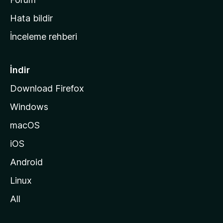
s
Hata bildir
a
İnceleme rehberi
y
f
a
İndir
s
Download Firefox
ı
Windows
n
a
macOS
g
iOS
i
d
Android
i
Linux
n
All