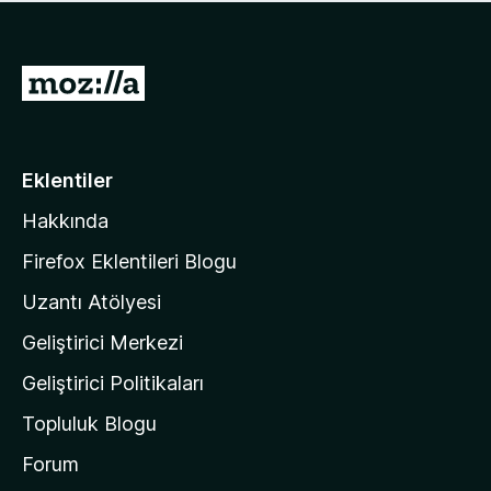
ü
u
z
a
h
n
i
M
y
ç
o
o
p
k
z
u
a
i
Eklentiler
n
l
y
Hakkında
l
o
a
k
Firefox Eklentileri Blogu
'
Uzantı Atölyesi
n
Geliştirici Merkezi
ı
n
Geliştirici Politikaları
a
Topluluk Blogu
n
a
Forum