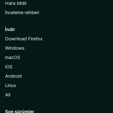
s
Hata bildir
a
İnceleme rehberi
y
f
a
İndir
s
Download Firefox
ı
Windows
n
a
macOS
g
iOS
i
d
Android
i
Linux
n
All
Son sürümler