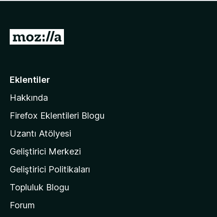
ü
u
z
a
h
n
i
M
y
ç
o
o
p
k
z
u
a
i
Eklentiler
n
l
y
Hakkında
l
o
a
k
Firefox Eklentileri Blogu
'
Uzantı Atölyesi
n
Geliştirici Merkezi
ı
n
Geliştirici Politikaları
a
Topluluk Blogu
n
a
Forum