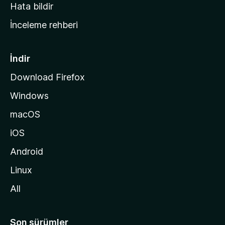
s
Hata bildir
a
İnceleme rehberi
y
f
a
İndir
s
Download Firefox
ı
Windows
n
a
macOS
g
iOS
i
d
Android
i
Linux
n
All
Son sürümler