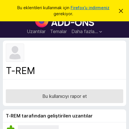
A
Giriş
Bu eklentileri kullanmak için
Firefox’u indirmeniz
B
r
gerekiyor.
u
F
a
b
i
i
l
r
Uzantılar
Temalar
Daha fazla…
d
e
i
r
f
i
o
m
i
x
k
B
a
T-REM
p
r
a
o
t
w
s
Bu kullanıcıyı rapor et
e
r
E
T-REM tarafından geliştirilen uzantılar
k
l