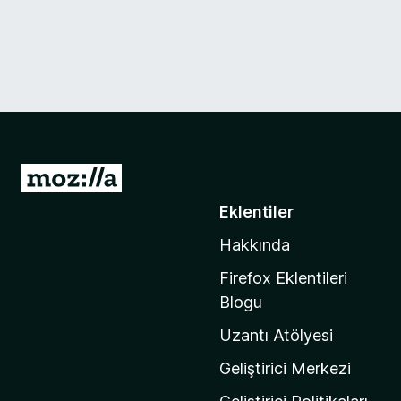
M
o
Eklentiler
z
Hakkında
i
l
Firefox Eklentileri
l
Blogu
a
Uzantı Atölyesi
'
n
Geliştirici Merkezi
ı