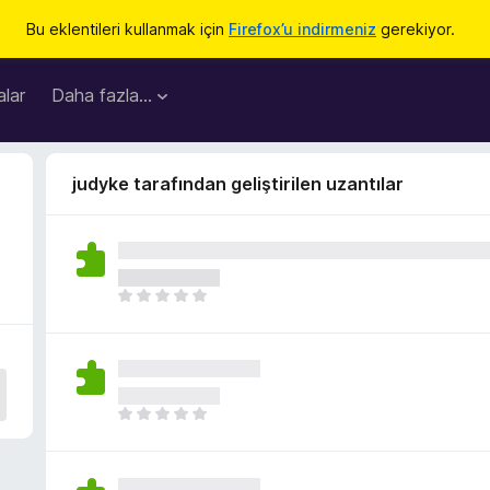
Bu eklentileri kullanmak için
Firefox’u indirmeniz
gerekiyor.
lar
Daha fazla…
judyke tarafından geliştirilen uzantılar
H
e
n
ü
z
h
H
i
e
ç
n
p
ü