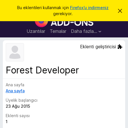
A
Giriş
Bu eklentileri kullanmak için
Firefox’u indirmeniz
B
r
gerekiyor.
u
F
a
b
i
i
l
r
Uzantılar
Temalar
Daha fazla…
d
e
i
r
f
Eklenti geliştiricisi
i
o
m
i
x
k
B
a
Forest Developer
p
r
a
o
t
Ana sayfa
w
Ana sayfa
s
e
Üyelik başlangıcı
r
23 Ağu 2015
E
Eklenti sayısı
k
1
l