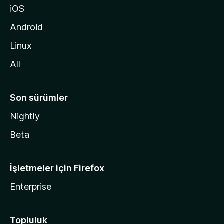
iOS
i
d
Android
i
Linux
n
All
Son sürümler
Nightly
Beta
İşletmeler için Firefox
Enterprise
Topluluk