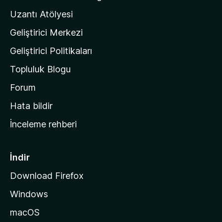
'
Uzantı Atölyesi
n
Geliştirici Merkezi
ı
n
Geliştirici Politikaları
a
Topluluk Blogu
n
a
Forum
s
Hata bildir
a
İnceleme rehberi
y
f
a
İndir
s
Download Firefox
ı
Windows
n
a
macOS
g