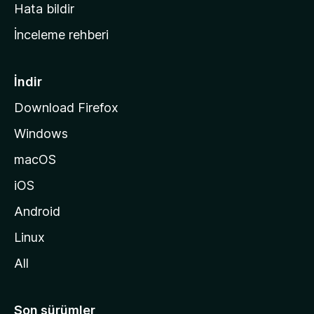
s
Hata bildir
a
İnceleme rehberi
y
f
a
İndir
s
Download Firefox
ı
Windows
n
a
macOS
g
iOS
i
d
Android
i
Linux
n
All
Son sürümler