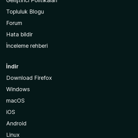
Geliştirici Politikaları
a
Topluluk Blogu
n
a
Forum
s
Hata bildir
a
İnceleme rehberi
y
f
a
İndir
s
Download Firefox
ı
Windows
n
a
macOS
g
iOS
i
d
Android
i
Linux