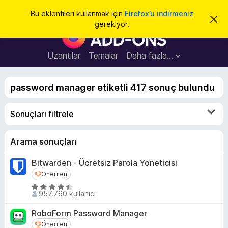
A
Giriş
Bu eklentileri kullanmak için
Firefox’u indirmeniz
B
r
gerekiyor.
u
F
a
b
i
i
l
r
Uzantılar
Temalar
Daha fazla…
d
e
i
r
f
i
password manager etiketli 417 sonuç bulundu
o
m
i
x
k
Sonuçları filtrele
B
a
p
r
a
o
Arama sonuçları
t
w
Bitwarden - Ücretsiz Parola Yöneticisi
s
Önerilen
Önerilen
e
r
5
957.760 kullanıcı
ü
E
z
k
RoboForm Password Manager
e
l
Önerilen
Önerilen