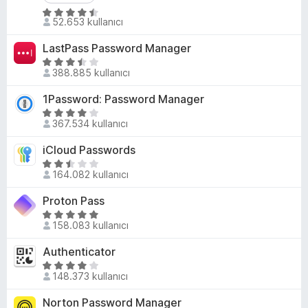
r
e
5
i
52.653 kullanıcı
n
ü
n
z
t
d
LastPass Password Manager
e
i
e
5
r
388.885 kullanıcı
n
l
ü
i
4
z
e
1Password: Password Manager
n
,
e
r
5
d
6
r
367.534 kullanıcı
i
ü
e
p
i
z
n
u
iCloud Passwords
n
e
4
a
d
5
r
,
164.082 kullanıcı
n
e
ü
i
3
n
z
Proton Pass
n
p
3
e
d
5
u
,
r
158.083 kullanıcı
e
ü
a
7
i
n
z
n
Authenticator
p
n
3
e
u
d
5
,
r
148.373 kullanıcı
a
e
ü
8
i
n
n
z
Norton Password Manager
p
n