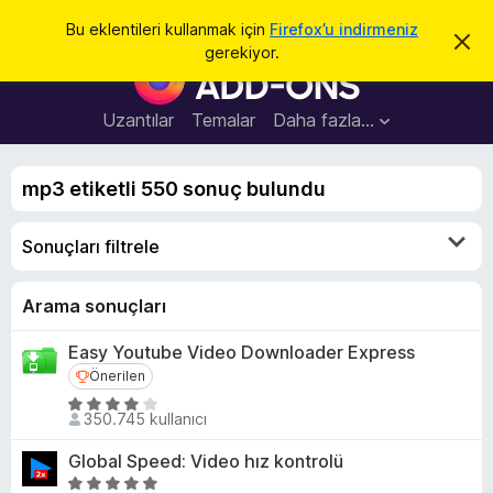
A
Giriş
Bu eklentileri kullanmak için
Firefox’u indirmeniz
B
r
gerekiyor.
u
F
a
b
i
i
l
r
Uzantılar
Temalar
Daha fazla…
d
e
i
r
f
i
mp3 etiketli 550 sonuç bulundu
o
m
i
x
k
Sonuçları filtrele
B
a
p
r
a
o
Arama sonuçları
t
w
Easy Youtube Video Downloader Express
s
Önerilen
Önerilen
e
r
5
350.745 kullanıcı
ü
E
z
k
Global Speed: Video hız kontrolü
e
l
5