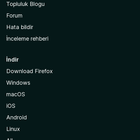
Topluluk Blogu
n
a
Forum
s
Hata bildir
a
İnceleme rehberi
y
f
a
İndir
s
Download Firefox
ı
Windows
n
a
macOS
g
iOS
i
d
Android
i
Linux
n