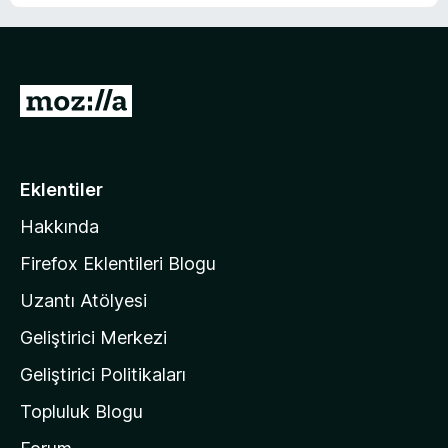
4
u
d
,
a
e
6
n
n
p
4
u
M
,
a
6
o
n
p
z
u
i
a
Eklentiler
l
n
Hakkında
l
a
Firefox Eklentileri Blogu
'
Uzantı Atölyesi
n
Geliştirici Merkezi
ı
n
Geliştirici Politikaları
a
Topluluk Blogu
n