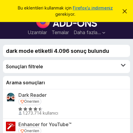
A
Giriş
Bu eklentileri kullanmak için
Firefox’u indirmeniz
B
r
gerekiyor.
u
F
a
b
i
i
l
r
Uzantılar
Temalar
Daha fazla…
d
e
i
r
f
i
dark mode etiketli 4.096 sonuç bulundu
o
m
i
x
k
Sonuçları filtrele
B
a
p
r
a
o
Arama sonuçları
t
w
Dark Reader
s
Önerilen
Önerilen
e
r
5
1.273.714 kullanıcı
ü
E
z
k
Enhancer for YouTube™
e
l
Önerilen
Önerilen