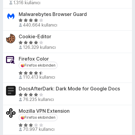
e
1.316 kullanıcı
p
ü
n
u
z
Malwarebytes Browser Guard
4
a
e
,
5
n
r
440.664 kullanıcı
1
ü
i
p
z
Cookie-Editor
n
u
e
5
d
a
r
126.329 kullanıcı
ü
e
n
i
z
n
Firefox Color
n
e
4
d
Firefox ekibinden
Firefox ekibinden
r
,
e
5
i
9
110.413 kullanıcı
n
ü
n
p
4
z
d
u
DocsAfterDark: Dark Mode for Google Docs
,
e
e
a
5
2
r
76.235 kullanıcı
n
n
ü
p
i
4
z
u
Mozilla VPN Extension
n
,
e
a
Firefox ekibinden
Firefox ekibinden
d
1
r
n
e
p
5
i
70.997 kullanıcı
n
u
ü
n