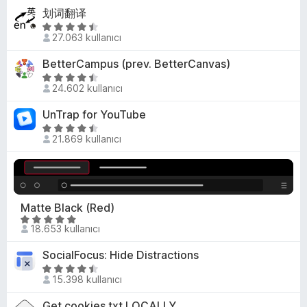
4
a
z
d
划词翻译
,
n
e
e
5
4
r
27.063 kullanıcı
n
ü
p
i
4
z
u
BetterCampus (prev. BetterCanvas)
n
,
e
a
5
d
1
r
24.602 kullanıcı
n
ü
e
p
i
z
n
u
UnTrap for YouTube
n
e
3
a
d
5
r
p
21.869 kullanıcı
n
e
ü
i
u
n
z
n
a
4
e
d
n
,
r
e
3
i
Matte Black (Red)
n
p
n
5
4
18.653 kullanıcı
u
d
ü
,
a
e
z
7
SocialFocus: Hide Distractions
n
n
e
p
5
4
r
15.398 kullanıcı
u
ü
,
i
a
z
3
Get cookies.txt LOCALLY