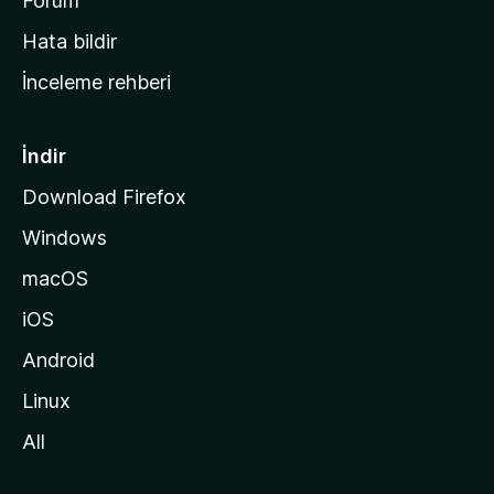
a
Forum
s
Hata bildir
a
İnceleme rehberi
y
f
a
İndir
s
Download Firefox
ı
Windows
n
a
macOS
g
iOS
i
d
Android
i
Linux
n
All