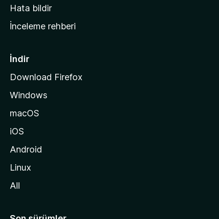
s
Hata bildir
a
İnceleme rehberi
y
f
a
İndir
s
Download Firefox
ı
Windows
n
a
macOS
g
iOS
i
d
Android
i
Linux
n
All
Son sürümler