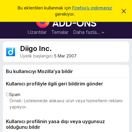
A
Giriş
Bu eklentileri kullanmak için
Firefox’u indirmeniz
B
r
gerekiyor.
u
F
a
b
i
i
l
r
Uzantılar
Temalar
Daha fazla…
d
e
i
r
f
Diigo Inc.
i
o
m
Üyelik başlangıcı
5 Mar 2007
i
x
k
B
a
Bu kullanıcıyı Mozilla’ya bildir
p
r
a
o
t
Kullanıcı profiliyle ilgili geri bildirim gönder
w
Spam
s
Örnek: Listelemede alakasız ürün veya hizmetlerin reklamı
e
yapılıyor.
r
E
Kullanıcı profilinin yasa dışı veya uygunsuz
k
olduğunu bildir
l