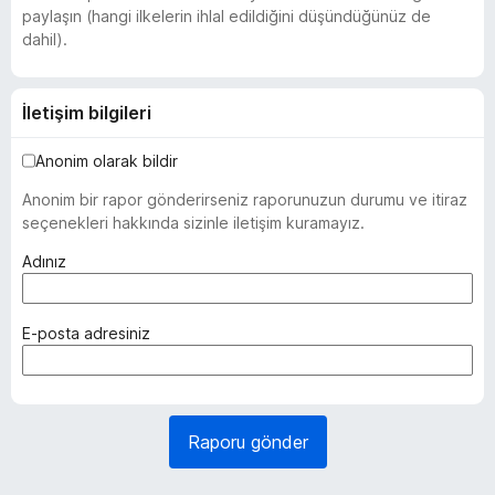
paylaşın (hangi ilkelerin ihlal edildiğini düşündüğünüz de
dahil).
İletişim bilgileri
Anonim olarak bildir
Anonim bir rapor gönderirseniz raporunuzun durumu ve itiraz
seçenekleri hakkında sizinle iletişim kuramayız.
(
Adınız
z
o
r
(
E-posta adresiniz
u
z
n
o
l
r
u
u
Raporu gönder
)
n
l
u