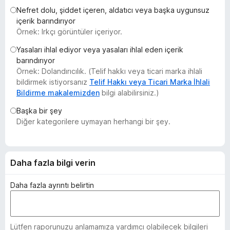
e
Nefret dolu, şiddet içeren, aldatıcı veya başka uygunsuz
içerik barındırıyor
n
Örnek: Irkçı görüntüler içeriyor.
t
i
Yasaları ihlal ediyor veya yasaları ihlal eden içerik
l
barındırıyor
e
Örnek: Dolandırıcılık. (Telif hakkı veya ticari marka ihlali
bildirmek istiyorsanız
Telif Hakkı veya Ticari Marka İhlali
r
Bildirme makalemizden
bilgi alabilirsiniz.)
i
Başka bir şey
Diğer kategorilere uymayan herhangi bir şey.
Daha fazla bilgi verin
Daha fazla ayrıntı belirtin
Lütfen raporunuzu anlamamıza yardımcı olabilecek bilgileri