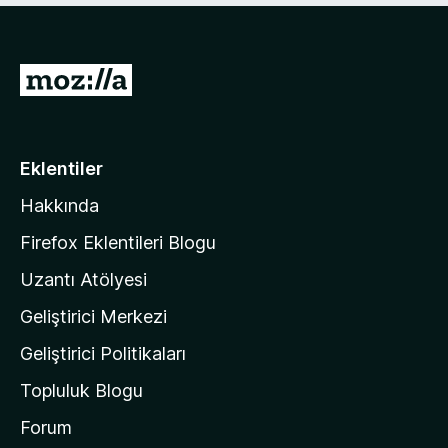
)
M
o
z
i
Eklentiler
l
Hakkında
l
a
Firefox Eklentileri Blogu
'
Uzantı Atölyesi
n
Geliştirici Merkezi
ı
n
Geliştirici Politikaları
a
Topluluk Blogu
n
a
Forum