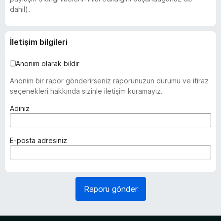
dahil).
İletişim bilgileri
Anonim olarak bildir
Anonim bir rapor gönderirseniz raporunuzun durumu ve itiraz
seçenekleri hakkında sizinle iletişim kuramayız.
(
Adınız
z
o
r
(
E-posta adresiniz
u
z
n
o
l
r
u
u
Raporu gönder
)
n
l
u