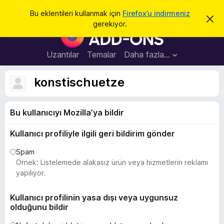
A
Giriş
Bu eklentileri kullanmak için
Firefox’u indirmeniz
B
r
gerekiyor.
u
F
a
b
i
i
l
r
Uzantılar
Temalar
Daha fazla…
d
e
i
r
f
konstischuetze
i
o
m
i
x
k
Bu kullanıcıyı Mozilla’ya bildir
B
a
p
r
a
Kullanıcı profiliyle ilgili geri bildirim gönder
o
t
w
Spam
s
Örnek: Listelemede alakasız ürün veya hizmetlerin reklamı
e
yapılıyor.
r
E
Kullanıcı profilinin yasa dışı veya uygunsuz
olduğunu bildir
k
l