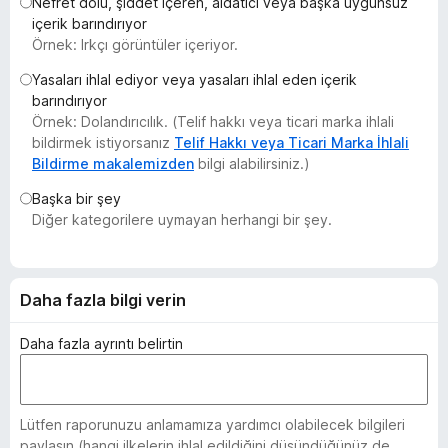
Nefret dolu, şiddet içeren, aldatıcı veya başka uygunsuz
e
içerik barındırıyor
n
Örnek: Irkçı görüntüler içeriyor.
t
Yasaları ihlal ediyor veya yasaları ihlal eden içerik
i
barındırıyor
l
Örnek: Dolandırıcılık. (Telif hakkı veya ticari marka ihlali
e
bildirmek istiyorsanız
Telif Hakkı veya Ticari Marka İhlali
r
Bildirme makalemizden
bilgi alabilirsiniz.)
i
Başka bir şey
Diğer kategorilere uymayan herhangi bir şey.
Daha fazla bilgi verin
Daha fazla ayrıntı belirtin
Lütfen raporunuzu anlamamıza yardımcı olabilecek bilgileri
paylaşın (hangi ilkelerin ihlal edildiğini düşündüğünüz de