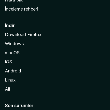
a
İnceleme rehberi
y
f
a
İndir
s
Download Firefox
ı
Windows
n
a
macOS
g
iOS
i
d
Android
i
Linux
n
All
Son sürümler