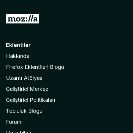
)
M
o
z
i
Eklentiler
l
Hakkında
l
a
Firefox Eklentileri Blogu
'
Uzantı Atölyesi
n
Geliştirici Merkezi
ı
n
Geliştirici Politikaları
a
Topluluk Blogu
n
a
Forum
s
Hata bildir