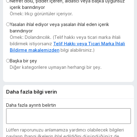
Nefret dolu, şiddet içeren, aldatıcı veya başka uygunsuz
e
içerik barındırıyor
n
Örnek: Irkçı görüntüler içeriyor.
t
Yasaları ihlal ediyor veya yasaları ihlal eden içerik
i
barındırıyor
l
Örnek: Dolandırıcılık. (Telif hakkı veya ticari marka ihlali
e
bildirmek istiyorsanız
Telif Hakkı veya Ticari Marka İhlali
r
Bildirme makalemizden
bilgi alabilirsiniz.)
i
Başka bir şey
Diğer kategorilere uymayan herhangi bir şey.
Daha fazla bilgi verin
Daha fazla ayrıntı belirtin
Lütfen raporunuzu anlamamıza yardımcı olabilecek bilgileri
paylaşın (hangi ilkelerin ihlal edildiğini düşündüğünüz de