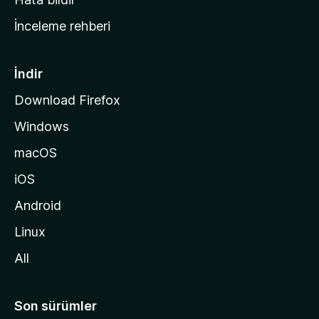
a
İnceleme rehberi
y
f
a
İndir
s
Download Firefox
ı
Windows
n
a
macOS
g
iOS
i
d
Android
i
Linux
n
All
Son sürümler