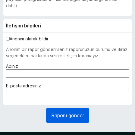
dahil).
İletişim bilgileri
Anonim olarak bildir
Anonim bir rapor gönderirseniz raporunuzun durumu ve itiraz
seçenekleri hakkında sizinle iletişim kuramayız.
(
Adınız
z
o
r
(
E-posta adresiniz
u
z
n
o
l
r
u
u
Raporu gönder
)
n
l
u