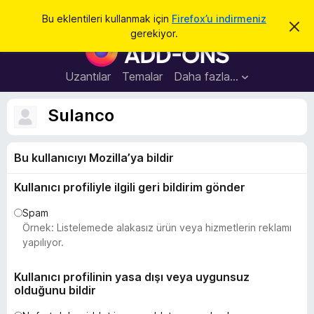
A
Giriş
Bu eklentileri kullanmak için
Firefox’u indirmeniz
B
r
gerekiyor.
u
F
a
b
i
i
l
r
Uzantılar
Temalar
Daha fazla…
d
e
i
r
f
Sulanco
i
o
m
i
x
k
Bu kullanıcıyı Mozilla’ya bildir
B
a
p
r
a
Kullanıcı profiliyle ilgili geri bildirim gönder
o
t
w
Spam
s
Örnek: Listelemede alakasız ürün veya hizmetlerin reklamı
e
yapılıyor.
r
E
Kullanıcı profilinin yasa dışı veya uygunsuz
olduğunu bildir
k
l