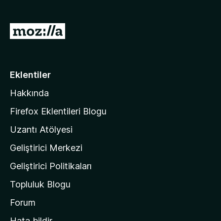
)
M
o
z
i
Eklentiler
l
Hakkında
l
a
Firefox Eklentileri Blogu
'
Uzantı Atölyesi
n
Geliştirici Merkezi
ı
n
Geliştirici Politikaları
a
Topluluk Blogu
n
a
Forum
s
Hata bildir