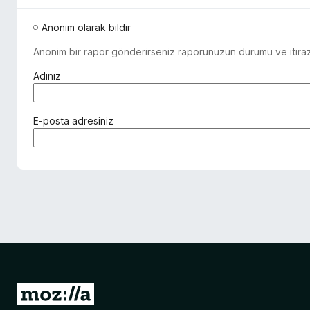
Anonim olarak bildir
Anonim bir rapor gönderirseniz raporunuzun durumu ve itiraz 
(
Adınız
z
o
r
(
E-posta adresiniz
u
z
n
o
l
r
u
u
)
n
l
u
)
M