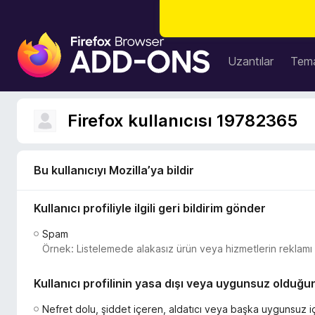
F
i
Uzantılar
Tema
r
e
f
Firefox kullanıcısı 19782365
o
x
B
Bu kullanıcıyı Mozilla’ya bildir
r
o
Kullanıcı profiliyle ilgili geri bildirim gönder
w
s
Spam
e
Örnek: Listelemede alakasız ürün veya hizmetlerin reklamı y
r
E
Kullanıcı profilinin yasa dışı veya uygunsuz olduğun
k
l
Nefret dolu, şiddet içeren, aldatıcı veya başka uygunsuz iç