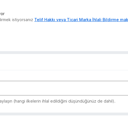
yor
ldirmek istiyorsanız
Telif Hakkı veya Ticari Marka İhlali Bildirme m
laşın (hangi ilkelerin ihlal edildiğini düşündüğünüz de dahil).