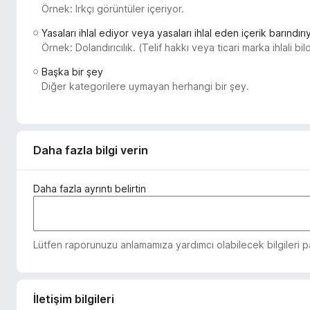
Örnek: Irkçı görüntüler içeriyor.
e
n
Yasaları ihlal ediyor veya yasaları ihlal eden içerik barındırı
t
Örnek: Dolandırıcılık. (Telif hakkı veya ticari marka ihlali bi
i
Başka bir şey
l
Diğer kategorilere uymayan herhangi bir şey.
e
r
i
Daha fazla bilgi verin
Daha fazla ayrıntı belirtin
Lütfen raporunuzu anlamamıza yardımcı olabilecek bilgileri pay
İletişim bilgileri