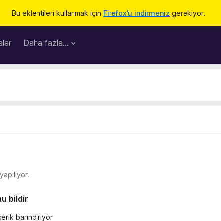
Bu eklentileri kullanmak için
Firefox’u indirmeniz
gerekiyor.
lar
Daha fazla…
apılıyor.
u bildir
erik barındırıyor