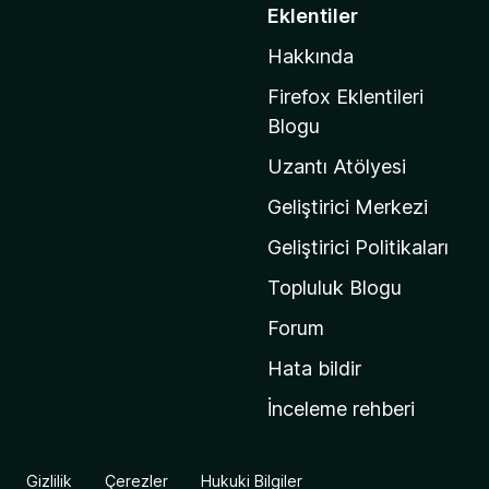
o
Eklentiler
z
Hakkında
i
l
Firefox Eklentileri
l
Blogu
a
Uzantı Atölyesi
'
n
Geliştirici Merkezi
ı
Geliştirici Politikaları
n
Topluluk Blogu
a
n
Forum
a
Hata bildir
s
İnceleme rehberi
a
y
f
Gizlilik
Çerezler
Hukuki Bilgiler