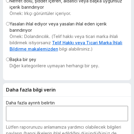
Nefret dolu, şiddet içeren, aldatıcı veya başka uygunsuz
e
içerik barındırıyor
n
Örnek: Irkçı görüntüler içeriyor.
t
Yasaları ihlal ediyor veya yasaları ihlal eden içerik
i
barındırıyor
l
Örnek: Dolandırıcılık. (Telif hakkı veya ticari marka ihlali
e
bildirmek istiyorsanız
Telif Hakkı veya Ticari Marka İhlali
r
Bildirme makalemizden
bilgi alabilirsiniz.)
i
Başka bir şey
Diğer kategorilere uymayan herhangi bir şey.
Daha fazla bilgi verin
Daha fazla ayrıntı belirtin
Lütfen raporunuzu anlamamıza yardımcı olabilecek bilgileri
paylaşın (hangi ilkelerin ihlal edildiğini düşündüğünüz de