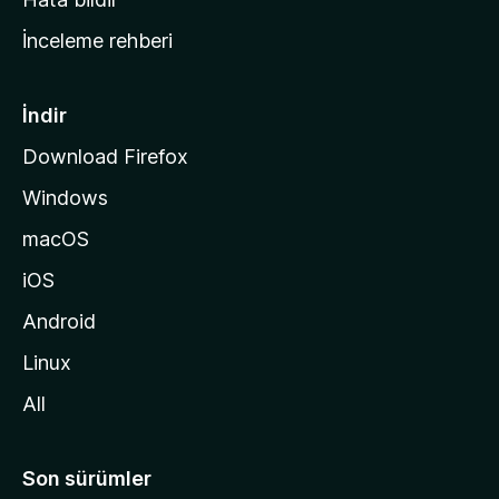
a
İnceleme rehberi
y
f
a
İndir
s
Download Firefox
ı
Windows
n
a
macOS
g
iOS
i
d
Android
i
Linux
n
All
Son sürümler