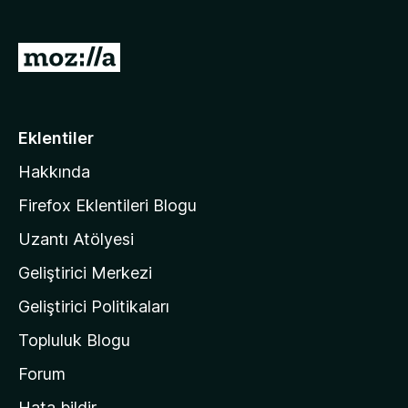
)
M
o
z
i
Eklentiler
l
Hakkında
l
a
Firefox Eklentileri Blogu
'
Uzantı Atölyesi
n
Geliştirici Merkezi
ı
n
Geliştirici Politikaları
a
Topluluk Blogu
n
a
Forum
s
Hata bildir