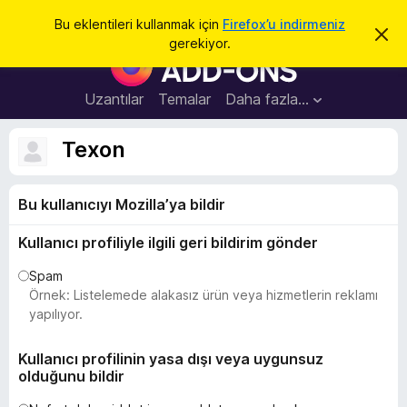
A
Giriş
Bu eklentileri kullanmak için
Firefox’u indirmeniz
B
r
gerekiyor.
u
F
a
b
i
i
l
r
Uzantılar
Temalar
Daha fazla…
d
e
i
r
f
Texon
i
o
m
i
x
k
Bu kullanıcıyı Mozilla’ya bildir
B
a
p
r
a
Kullanıcı profiliyle ilgili geri bildirim gönder
o
t
w
Spam
s
Örnek: Listelemede alakasız ürün veya hizmetlerin reklamı
e
yapılıyor.
r
E
Kullanıcı profilinin yasa dışı veya uygunsuz
olduğunu bildir
k
l