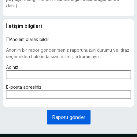
dahil).
İletişim bilgileri
Anonim olarak bildir
Anonim bir rapor gönderirseniz raporunuzun durumu ve itiraz
seçenekleri hakkında sizinle iletişim kuramayız.
(
Adınız
z
o
r
(
E-posta adresiniz
u
z
n
o
l
r
u
u
Raporu gönder
)
n
l
u