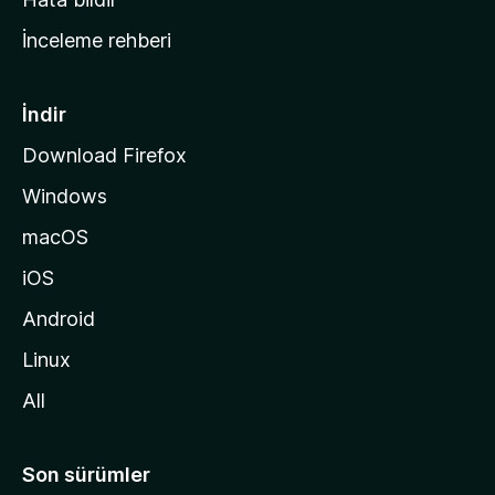
a
İnceleme rehberi
y
f
a
İndir
s
Download Firefox
ı
Windows
n
a
macOS
g
iOS
i
d
Android
i
Linux
n
All
Son sürümler