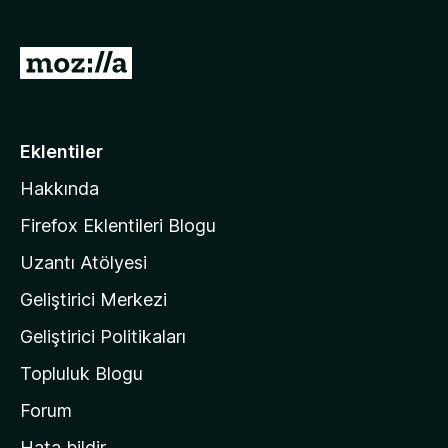
)
M
o
z
i
Eklentiler
l
Hakkında
l
a
Firefox Eklentileri Blogu
'
Uzantı Atölyesi
n
Geliştirici Merkezi
ı
n
Geliştirici Politikaları
a
Topluluk Blogu
n
a
Forum
s
Hata bildir