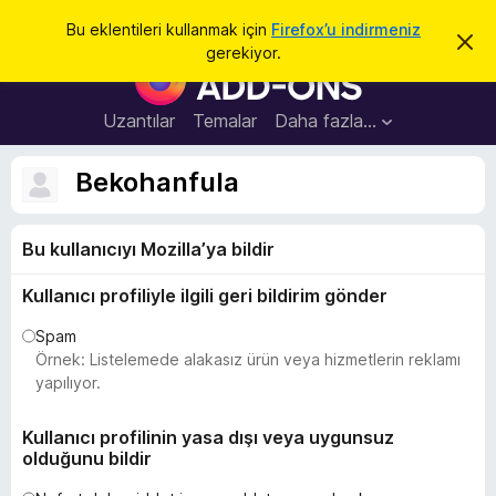
A
Giriş
Bu eklentileri kullanmak için
Firefox’u indirmeniz
B
r
gerekiyor.
u
F
a
b
i
i
l
r
Uzantılar
Temalar
Daha fazla…
d
e
i
r
f
Bekohanfula
i
o
m
i
x
k
Bu kullanıcıyı Mozilla’ya bildir
B
a
p
r
a
Kullanıcı profiliyle ilgili geri bildirim gönder
o
t
w
Spam
s
Örnek: Listelemede alakasız ürün veya hizmetlerin reklamı
e
yapılıyor.
r
E
Kullanıcı profilinin yasa dışı veya uygunsuz
olduğunu bildir
k
l