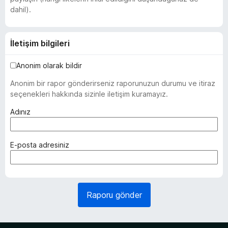
dahil).
İletişim bilgileri
Anonim olarak bildir
Anonim bir rapor gönderirseniz raporunuzun durumu ve itiraz
seçenekleri hakkında sizinle iletişim kuramayız.
(
Adınız
z
o
r
(
E-posta adresiniz
u
z
n
o
l
r
u
u
Raporu gönder
)
n
l
u