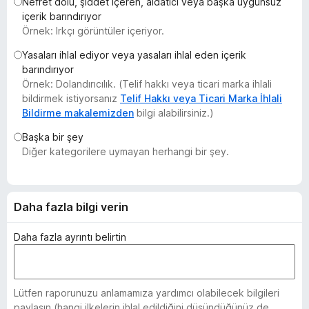
Nefret dolu, şiddet içeren, aldatıcı veya başka uygunsuz
e
içerik barındırıyor
n
Örnek: Irkçı görüntüler içeriyor.
t
Yasaları ihlal ediyor veya yasaları ihlal eden içerik
i
barındırıyor
l
Örnek: Dolandırıcılık. (Telif hakkı veya ticari marka ihlali
e
bildirmek istiyorsanız
Telif Hakkı veya Ticari Marka İhlali
r
Bildirme makalemizden
bilgi alabilirsiniz.)
i
Başka bir şey
Diğer kategorilere uymayan herhangi bir şey.
Daha fazla bilgi verin
Daha fazla ayrıntı belirtin
Lütfen raporunuzu anlamamıza yardımcı olabilecek bilgileri
paylaşın (hangi ilkelerin ihlal edildiğini düşündüğünüz de