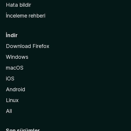
s
Hata bildir
a
İnceleme rehberi
y
f
a
İndir
s
Download Firefox
ı
Windows
n
a
macOS
g
iOS
i
d
Android
i
Linux
n
All
Son sürümler