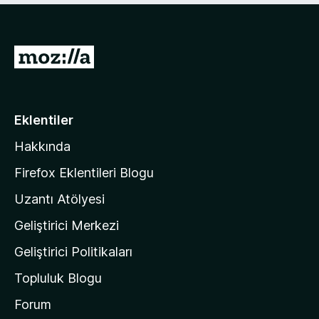
)
M
o
z
i
Eklentiler
l
Hakkında
l
a
Firefox Eklentileri Blogu
'
Uzantı Atölyesi
n
Geliştirici Merkezi
ı
n
Geliştirici Politikaları
a
Topluluk Blogu
n
a
Forum