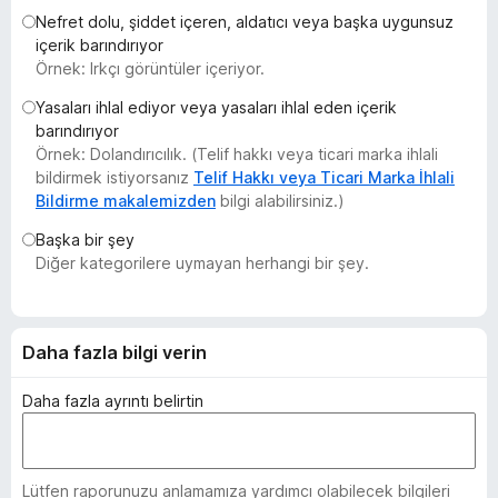
e
Nefret dolu, şiddet içeren, aldatıcı veya başka uygunsuz
içerik barındırıyor
n
Örnek: Irkçı görüntüler içeriyor.
t
i
Yasaları ihlal ediyor veya yasaları ihlal eden içerik
l
barındırıyor
e
Örnek: Dolandırıcılık. (Telif hakkı veya ticari marka ihlali
bildirmek istiyorsanız
Telif Hakkı veya Ticari Marka İhlali
r
Bildirme makalemizden
bilgi alabilirsiniz.)
i
Başka bir şey
Diğer kategorilere uymayan herhangi bir şey.
Daha fazla bilgi verin
Daha fazla ayrıntı belirtin
Lütfen raporunuzu anlamamıza yardımcı olabilecek bilgileri