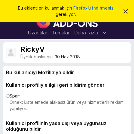
A
Giriş
Bu eklentileri kullanmak için
Firefox’u indirmeniz
B
r
gerekiyor.
u
F
a
b
i
i
l
r
Uzantılar
Temalar
Daha fazla…
d
e
i
r
f
RickyV
i
o
m
Üyelik başlangıcı
30 Haz 2018
i
x
k
B
a
Bu kullanıcıyı Mozilla’ya bildir
p
r
a
o
t
Kullanıcı profiliyle ilgili geri bildirim gönder
w
Spam
s
Örnek: Listelemede alakasız ürün veya hizmetlerin reklamı
e
yapılıyor.
r
E
Kullanıcı profilinin yasa dışı veya uygunsuz
k
olduğunu bildir
l