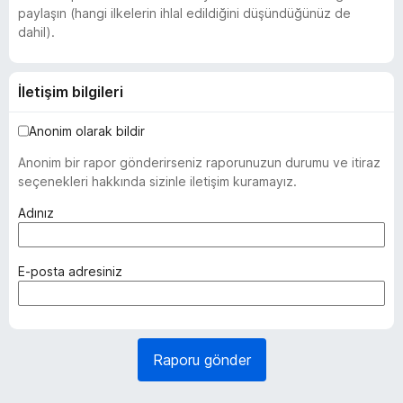
paylaşın (hangi ilkelerin ihlal edildiğini düşündüğünüz de
dahil).
İletişim bilgileri
Anonim olarak bildir
Anonim bir rapor gönderirseniz raporunuzun durumu ve itiraz
seçenekleri hakkında sizinle iletişim kuramayız.
(
Adınız
z
o
r
(
E-posta adresiniz
u
z
n
o
l
r
u
u
Raporu gönder
)
n
l
u