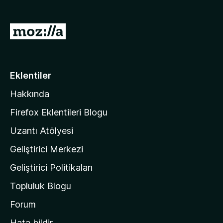
)
M
o
z
i
Eklentiler
l
Hakkında
l
a
Firefox Eklentileri Blogu
'
Uzantı Atölyesi
n
Geliştirici Merkezi
ı
n
Geliştirici Politikaları
a
Topluluk Blogu
n
a
Forum
s
Hata bildir