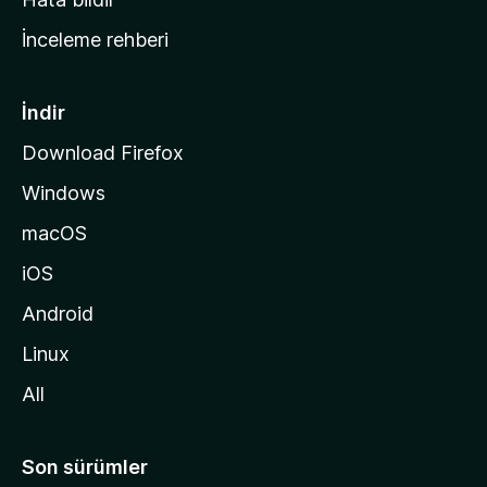
a
İnceleme rehberi
y
f
a
İndir
s
Download Firefox
ı
Windows
n
a
macOS
g
iOS
i
d
Android
i
Linux
n
All
Son sürümler