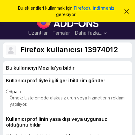
A
Giriş
Bu eklentileri kullanmak için
Firefox’u indirmeniz
B
r
gerekiyor.
u
F
a
b
i
i
l
r
Uzantılar
Temalar
Daha fazla…
d
e
i
r
f
Firefox kullanıcısı 13974012
i
o
m
i
x
k
Bu kullanıcıyı Mozilla’ya bildir
B
a
p
r
a
Kullanıcı profiliyle ilgili geri bildirim gönder
o
t
w
Spam
s
Örnek: Listelemede alakasız ürün veya hizmetlerin reklamı
e
yapılıyor.
r
E
Kullanıcı profilinin yasa dışı veya uygunsuz
olduğunu bildir
k
l