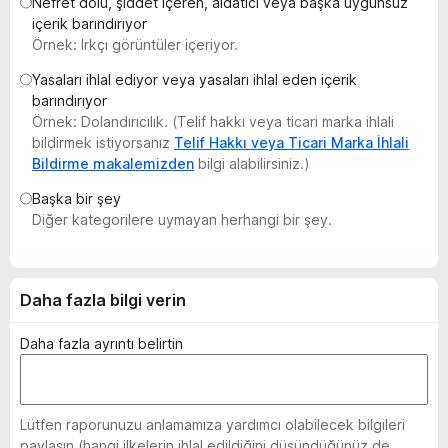
Nefret dolu, şiddet içeren, aldatıcı veya başka uygunsuz
e
içerik barındırıyor
n
Örnek: Irkçı görüntüler içeriyor.
t
Yasaları ihlal ediyor veya yasaları ihlal eden içerik
i
barındırıyor
l
Örnek: Dolandırıcılık. (Telif hakkı veya ticari marka ihlali
e
bildirmek istiyorsanız
Telif Hakkı veya Ticari Marka İhlali
r
Bildirme makalemizden
bilgi alabilirsiniz.)
i
Başka bir şey
Diğer kategorilere uymayan herhangi bir şey.
Daha fazla bilgi verin
Daha fazla ayrıntı belirtin
Lütfen raporunuzu anlamamıza yardımcı olabilecek bilgileri
paylaşın (hangi ilkelerin ihlal edildiğini düşündüğünüz de