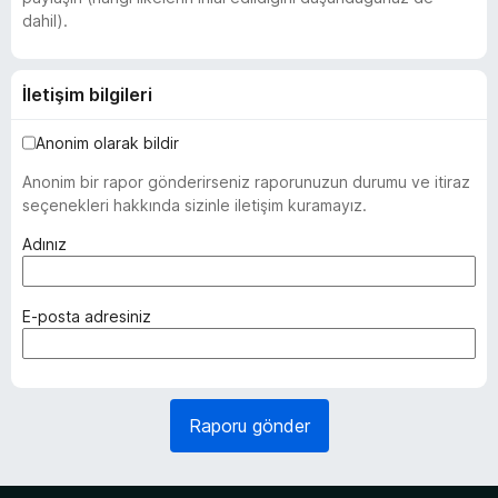
dahil).
İletişim bilgileri
Anonim olarak bildir
Anonim bir rapor gönderirseniz raporunuzun durumu ve itiraz
seçenekleri hakkında sizinle iletişim kuramayız.
(
Adınız
z
o
r
(
E-posta adresiniz
u
z
n
o
l
r
u
u
Raporu gönder
)
n
l
u