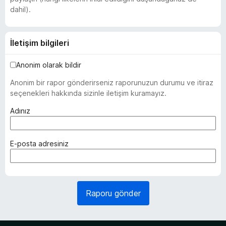
dahil).
İletişim bilgileri
Anonim olarak bildir
Anonim bir rapor gönderirseniz raporunuzun durumu ve itiraz
seçenekleri hakkında sizinle iletişim kuramayız.
(
Adınız
z
o
r
(
E-posta adresiniz
u
z
n
o
l
r
u
u
Raporu gönder
)
n
l
u