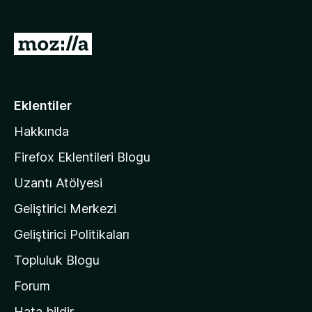
)
M
o
z
i
Eklentiler
l
Hakkında
l
a
Firefox Eklentileri Blogu
'
Uzantı Atölyesi
n
Geliştirici Merkezi
ı
n
Geliştirici Politikaları
a
Topluluk Blogu
n
a
Forum
s
Hata bildir