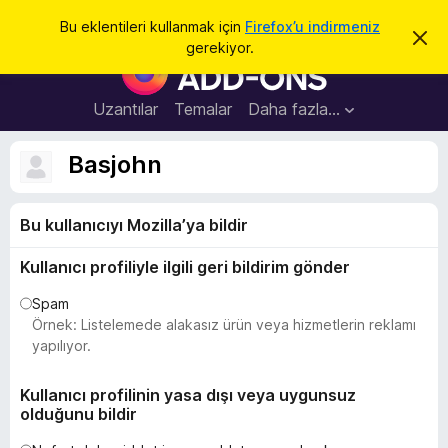
A
Giriş
Bu eklentileri kullanmak için
Firefox’u indirmeniz
B
r
gerekiyor.
u
F
a
b
i
i
l
r
Uzantılar
Temalar
Daha fazla…
d
e
i
r
f
Basjohn
i
o
m
i
x
k
Bu kullanıcıyı Mozilla’ya bildir
B
a
p
r
a
Kullanıcı profiliyle ilgili geri bildirim gönder
o
t
w
Spam
s
Örnek: Listelemede alakasız ürün veya hizmetlerin reklamı
e
yapılıyor.
r
E
Kullanıcı profilinin yasa dışı veya uygunsuz
olduğunu bildir
k
l