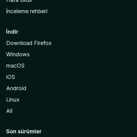
a
İnceleme rehberi
y
f
a
İndir
s
Download Firefox
ı
Windows
n
a
macOS
g
iOS
i
d
Android
i
Linux
n
All
Son sürümler