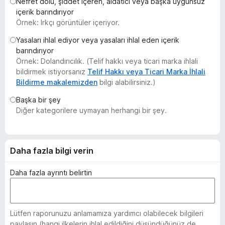
Nefret dolu, şiddet içeren, aldatıcı veya başka uygunsuz
e
içerik barındırıyor
n
Örnek: Irkçı görüntüler içeriyor.
t
Yasaları ihlal ediyor veya yasaları ihlal eden içerik
i
barındırıyor
l
Örnek: Dolandırıcılık. (Telif hakkı veya ticari marka ihlali
e
bildirmek istiyorsanız
Telif Hakkı veya Ticari Marka İhlali
r
Bildirme makalemizden
bilgi alabilirsiniz.)
i
Başka bir şey
Diğer kategorilere uymayan herhangi bir şey.
Daha fazla bilgi verin
Daha fazla ayrıntı belirtin
Lütfen raporunuzu anlamamıza yardımcı olabilecek bilgileri
paylaşın (hangi ilkelerin ihlal edildiğini düşündüğünüz de