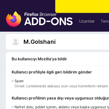
F
i
Uzantılar
Tema
r
e
f
M.Golshani
o
x
B
Bu kullanıcıyı Mozilla’ya bildir
r
o
Kullanıcı profiliyle ilgili geri bildirim gönder
w
s
Spam
e
Örnek: Listelemede alakasız ürün veya hizmetlerin reklamı y
r
E
Kullanıcı profilinin yasa dışı veya uygunsuz olduğun
k
l
Nefret dolu, şiddet içeren, aldatıcı veya başka uygunsuz iç