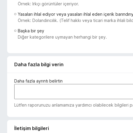
Örnek: Irkçı görüntüler içeriyor.
e
n
Yasaları ihlal ediyor veya yasaları ihlal eden içerik barındırı
t
Örnek: Dolandırıcılık. (Telif hakkı veya ticari marka ihlali bi
i
Başka bir şey
l
Diğer kategorilere uymayan herhangi bir şey.
e
r
i
Daha fazla bilgi verin
Daha fazla ayrıntı belirtin
Lütfen raporunuzu anlamamıza yardımcı olabilecek bilgileri pay
İletişim bilgileri