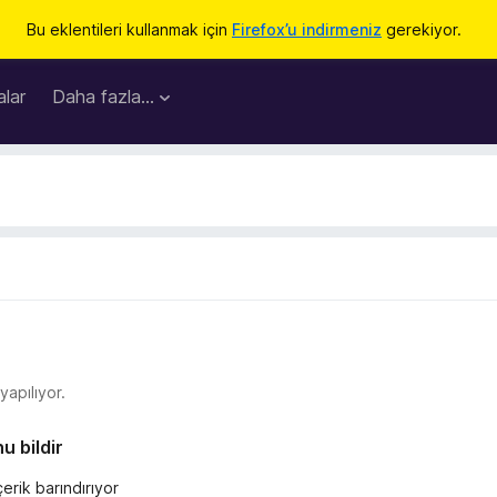
Bu eklentileri kullanmak için
Firefox’u indirmeniz
gerekiyor.
lar
Daha fazla…
apılıyor.
u bildir
erik barındırıyor