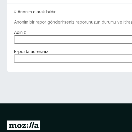
Anonim olarak bildir
Anonim bir rapor gönderirseniz raporunuzun durumu ve itiraz 
(
Adınız
z
o
r
(
E-posta adresiniz
u
z
n
o
l
r
u
u
)
n
l
u
)
M