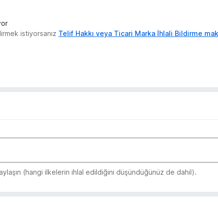
yor
ldirmek istiyorsanız
Telif Hakkı veya Ticari Marka İhlali Bildirme m
laşın (hangi ilkelerin ihlal edildiğini düşündüğünüz de dahil).