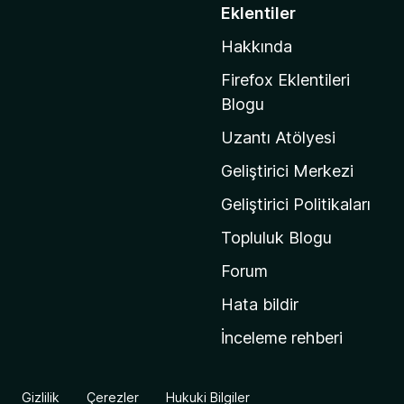
o
Eklentiler
z
Hakkında
i
l
Firefox Eklentileri
l
Blogu
a
Uzantı Atölyesi
'
n
Geliştirici Merkezi
ı
Geliştirici Politikaları
n
Topluluk Blogu
a
n
Forum
a
Hata bildir
s
İnceleme rehberi
a
y
f
Gizlilik
Çerezler
Hukuki Bilgiler