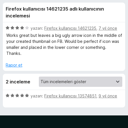
n
4
e
Firefox kullanıcısı 14621235 adlı kullanıcının
,
n
c
5
incelemesi
t
p
i
e
u
5
yazan:
Firefox kullanıcısı 14621235
,
7 yıl önce
l
a
ü
Works great but leaves a big ugly arrow icon in the middle of
n
e
z
l
your created thumbnail on FB. Would be perfect if icon was
e
r
smaller and placed in the lower corner or something.
r
i
Thanks.
e
i
n
Rapor et
m
d
e
2 inceleme
e
n
4
p
l
5
yazan:
Firefox kullanıcısı 13574851
,
9 yıl önce
u
ü
a
z
e
n
e
r
r
i