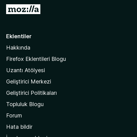
n
M
i
d
o
e
n
z
5
i
Eklentiler
p
l
u
Hakkında
a
l
n
a
Firefox Eklentileri Blogu
'
Uzantı Atölyesi
n
Geliştirici Merkezi
ı
n
Geliştirici Politikaları
a
Topluluk Blogu
n
a
Forum
s
Hata bildir
a