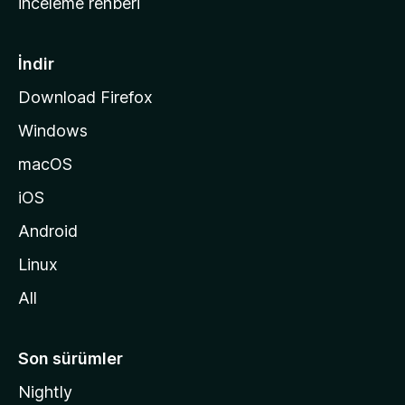
İnceleme rehberi
y
f
a
İndir
s
Download Firefox
ı
Windows
n
a
macOS
g
iOS
i
d
Android
i
Linux
n
All
Son sürümler
Nightly