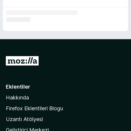
l
e
r
i
M
o
z
i
Eklentiler
l
Hakkında
l
a
Firefox Eklentileri Blogu
'
Uzantı Atölyesi
n
Geliştirici Merkezi
ı