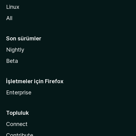
i
Linux
n
All
Son sürümler
Nightly
Beta
İşletmeler için Firefox
Enterprise
Topluluk
Connect
Contribute