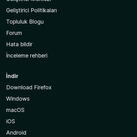
n
Geliştirici Politikaları
a
Topluluk Blogu
n
a
Forum
s
Hata bildir
a
İnceleme rehberi
y
f
a
İndir
s
Download Firefox
ı
Windows
n
a
macOS
g
iOS
i
d
Android