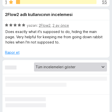
:
1
55
n
e
4
n
R
2Flow2 adlı kullanıcının incelemesi
,
t
6
i
e
p
5
yazan:
2Flow2
,
2 ay önce
l
u
ü
Does exactly what it's supposed to do, hiding the main
e
m
a
z
page. Very helpful for keeping me from going down rabbit
r
n
e
holes when I'm not supposed to.
r
i
o
i
Rapor et
n
v
d
e
e
n
5
p
Y
u
a
o
n
u