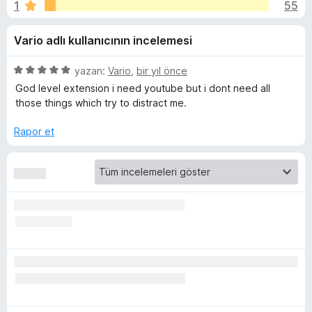
:
1
55
n
e
4
n
R
Vario adlı kullanıcının incelemesi
,
t
6
i
e
p
5
yazan:
Vario
,
bir yıl önce
l
u
ü
God level extension i need youtube but i dont need all
e
m
a
z
those things which try to distract me.
r
n
e
r
i
Rapor et
o
i
n
v
d
e
e
n
5
p
Y
u
a
o
n
u