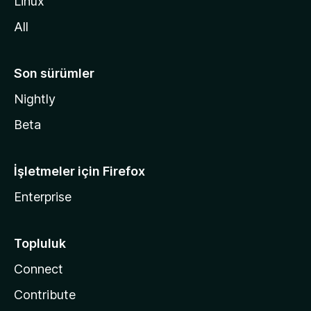
Linux
n
All
Son sürümler
Nightly
Beta
İşletmeler için Firefox
Enterprise
Topluluk
Connect
Contribute