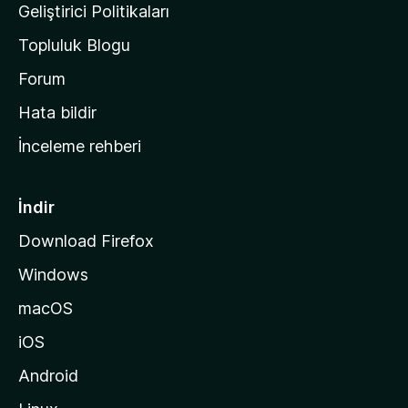
n
Geliştirici Politikaları
a
Topluluk Blogu
n
a
Forum
s
Hata bildir
a
İnceleme rehberi
y
f
a
İndir
s
Download Firefox
ı
Windows
n
a
macOS
g
iOS
i
d
Android
i