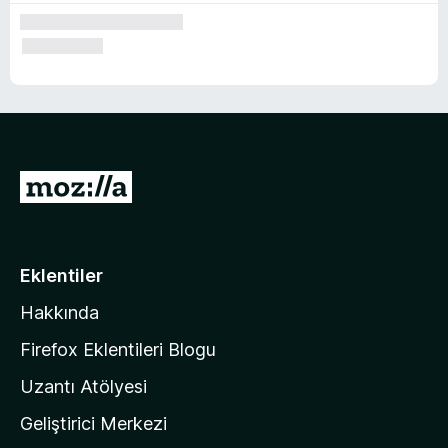
l
e
r
i
M
o
z
i
Eklentiler
l
Hakkında
l
a
Firefox Eklentileri Blogu
'
Uzantı Atölyesi
n
Geliştirici Merkezi
ı