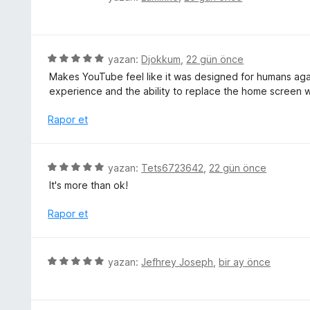
n
i
ü
n
5
n
z
p
d
e
u
e
r
5
yazan:
Djokkum
,
22 gün önce
a
n
i
ü
n
Makes YouTube feel like it was designed for humans aga
5
n
z
experience and the ability to replace the home screen wi
p
d
e
u
e
r
Rapor et
a
n
i
n
5
n
p
d
5
yazan:
Tets6723642
,
22 gün önce
u
e
ü
a
It's more than ok!
n
z
n
5
e
Rapor et
p
r
u
i
a
n
5
n
yazan:
Jefhrey Joseph
,
bir ay önce
d
ü
e
z
n
e