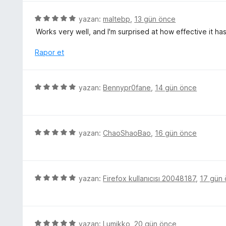
e
n
r
5
yazan:
maltebp
,
13 gün önce
i
ü
Works very well, and I'm surprised at how effective it 
n
z
d
e
Rapor et
e
r
n
i
5
n
5
yazan:
Bennypr0fane
,
14 gün önce
p
d
ü
u
e
z
a
n
e
n
5
r
5
yazan:
ChaoShaoBao
,
16 gün önce
p
i
ü
u
n
z
a
d
e
n
e
r
5
yazan:
Firefox kullanıcısı 20048187
,
17 gün
n
i
ü
5
n
z
p
d
e
u
e
r
5
yazan:
Lumikko
,
20 gün önce
a