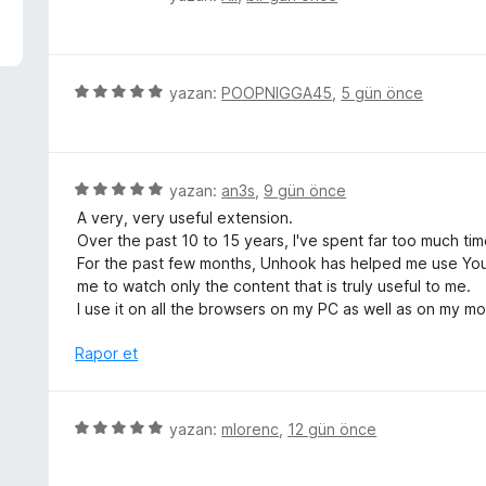
p
ü
u
z
a
e
n
r
5
yazan:
POOPNIGGA45
,
5 gün önce
i
ü
n
z
d
e
e
r
5
yazan:
an3s
,
9 gün önce
n
i
ü
A very, very useful extension.
5
n
z
Over the past 10 to 15 years, I've spent far too much t
p
d
e
For the past few months, Unhook has helped me use YouT
u
e
r
me to watch only the content that is truly useful to me.
a
n
i
I use it on all the browsers on my PC as well as on my mo
n
5
n
p
d
Rapor et
u
e
a
n
n
5
5
yazan:
mlorenc
,
12 gün önce
p
ü
u
z
a