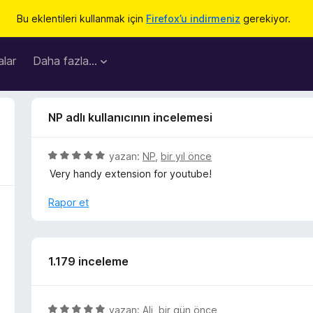
Bu eklentileri kullanmak için
Firefox’u indirmeniz
gerekiyor.
lar
Daha fazla…
NP adlı kullanıcının incelemesi
5
yazan:
NP
,
bir yıl önce
ü
Very handy extension for youtube!
z
e
Rapor et
r
i
n
d
1.179 inceleme
e
n
5
5
yazan:
Ali
,
bir gün önce