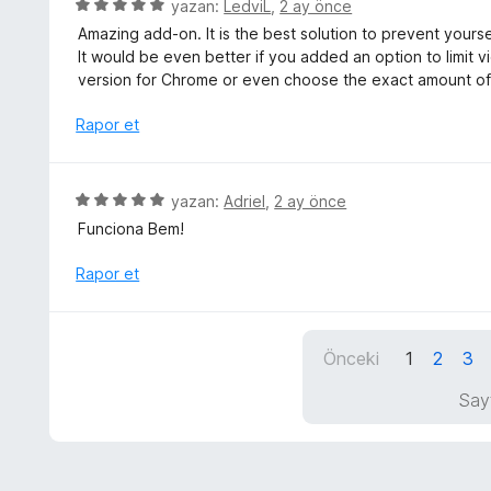
5
yazan:
LedviL
,
2 ay önce
a
n
i
ü
n
Amazing add-on. It is the best solution to prevent yours
5
n
z
It would be even better if you added an option to limit 
p
d
e
version for Chrome or even choose the exact amount o
u
e
r
a
n
i
Rapor et
n
5
n
p
d
u
e
5
yazan:
Adriel
,
2 ay önce
a
n
ü
n
Funciona Bem!
5
z
p
e
Rapor et
u
r
a
i
n
n
Önceki
1
2
3
d
e
Say
n
5
p
u