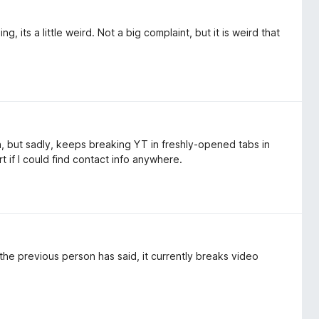
g, its a little weird. Not a big complaint, but it is weird that
on, but sadly, keeps breaking YT in freshly-opened tabs in
rt if I could find contact info anywhere.
he previous person has said, it currently breaks video