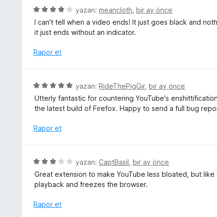
5
r
5
yazan:
meancloth
,
bir ay önce
p
i
ü
u
I can't tell when a video ends! It just goes black and nothin
n
z
a
it just ends without an indicator.
d
e
n
e
r
Rapor et
n
i
5
n
p
d
5
yazan:
RideThePigGir
,
bir ay önce
u
e
ü
a
Utterly fantastic for countering YouTube's enshittificati
n
z
n
the latest build of Firefox. Happy to send a full bug repo
4
e
p
r
Rapor et
u
i
a
n
n
d
5
yazan:
CaptBasil
,
bir ay önce
e
ü
Great extension to make YouTube less bloated, but like t
n
z
playback and freezes the browser.
5
e
p
r
Rapor et
u
i