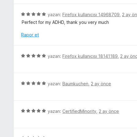
a
n
i
n
5
n
5
yazan:
Firefox kullanıcısı 14968709
,
2 ay ö
p
d
ü
u
Perfect for my ADHD, thank you very much
e
z
a
n
e
Rapor et
n
1
r
p
i
u
n
5
a
yazan:
Firefox kullanıcısı 18141189
,
2 ay ön
d
ü
n
e
z
n
e
5
r
5
yazan:
Baumkuchen
,
2 ay önce
p
i
ü
u
n
z
a
d
e
n
e
r
5
yazan:
CertifiedMinority
,
2 ay önce
n
i
ü
5
n
z
p
d
e
u
e
r