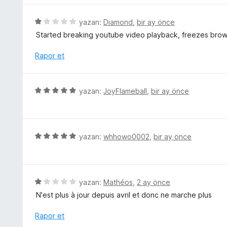
a
n
n
d
5
yazan:
Diamond
,
bir ay önce
e
ü
Started breaking youtube video playback, freezes brow
n
z
3
e
Rapor et
p
r
u
i
a
n
5
n
yazan:
JoyFlameball
,
bir ay önce
d
ü
e
z
n
e
1
r
5
yazan:
whhowo0002
,
bir ay önce
p
i
ü
u
n
z
a
d
e
n
e
r
5
yazan:
Mathéos
,
2 ay önce
n
i
ü
N'est plus à jour depuis avril et donc ne marche plus
5
n
z
p
d
e
Rapor et
u
e
r