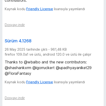
contributors.
Kaynak kodu
Friendly License
lisansıyla yayımlandı
Dosyayı indir
Sürüm 4.1268
26 May 2025 tarihinde çıktı - 961,48 KB
firefox 109.0a1 ve üstü, android 120.0 ve üstü ile çalışır
Thanks to @wbalbo and the new contributors:
@shashankxrm @igorruckert @upadhyayaniket29
@FloraFantasy
Kaynak kodu
Friendly License
lisansıyla yayımlandı
Dosyayı indir