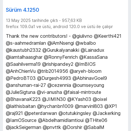
Sürüm 4.1250
13 May 2025 tarihinde çıktı - 957,63 KB
firefox 109.0a1 ve üstü, android 120.0 ve üstü ile çalışır
Thank the new contributors! - @giulivno @Keerthi421
@s-aahmedramlan @iAmNsengi @wbalbo
@kaustubh2332 @Gurukalyanakki @Lainadux
@iamtalhaasghar @RonnyFenrich @KassaSana
@Saahilverma19 @rishipandey2 @ImBIOS
@AnhChienVu @trib2014956 @aryeh-bloom
@PedroBT03 @Durgesh4993 @AbhinavGoel9
@anshuman-rai-27 @cezennia @oumseyoung
@JulieSigtuna @vi-anusha @faisal-mintroute
@BhavanaK223 @JIMIN30 @KYash03 @oixel
@laithisbaitan @hychanbn1009 @marvinl803 @XP1
@raj921 @peterdanwan @otutukingsley @Jackerking
@IamOSource @Abdelhamidlamtioui @THite06
@jackSeigerman @pnvttk @Dorshir @SabalM