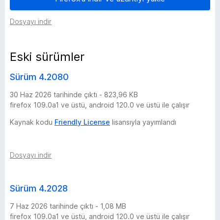
O
Dosyayı indir
p
Eski sürümler
e
Sürüm 4.2080
n
30 Haz 2026 tarihinde çıktı - 823,96 KB
firefox 109.0a1 ve üstü, android 120.0 ve üstü ile çalışır
-
Kaynak kodu
Friendly License
lisansıyla yayımlandı
S
Dosyayı indir
o
u
Sürüm 4.2028
r
7 Haz 2026 tarihinde çıktı - 1,08 MB
firefox 109.0a1 ve üstü, android 120.0 ve üstü ile çalışır