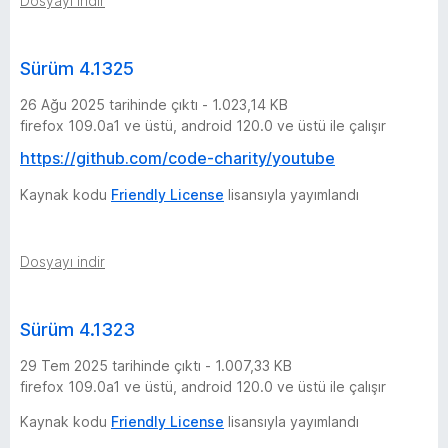
Dosyayı indir
s
ü
Sürüm 4.1325
26 Ağu 2025 tarihinde çıktı - 1.023,14 KB
r
firefox 109.0a1 ve üstü, android 120.0 ve üstü ile çalışır
https://github.com/code-charity/youtube
ü
Kaynak kodu
Friendly License
lisansıyla yayımlandı
m
Dosyayı indir
Sürüm 4.1323
29 Tem 2025 tarihinde çıktı - 1.007,33 KB
firefox 109.0a1 ve üstü, android 120.0 ve üstü ile çalışır
Kaynak kodu
Friendly License
lisansıyla yayımlandı