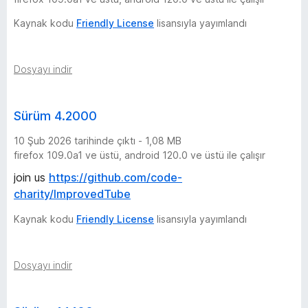
u
Kaynak kodu
Friendly License
lisansıyla yayımlandı
b
e
Dosyayı indir
)
Sürüm 4.2000
s
10 Şub 2026 tarihinde çıktı - 1,08 MB
firefox 109.0a1 ve üstü, android 120.0 ve üstü ile çalışır
ü
join us
https://github.com/code-
charity/ImprovedTube
r
Kaynak kodu
Friendly License
lisansıyla yayımlandı
ü
m
Dosyayı indir
g