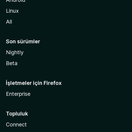
i
Linux
n
All
Son sürümler
Nightly
Beta
İşletmeler için Firefox
Enterprise
Topluluk
Connect