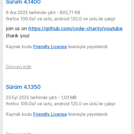
Sürüm 4.1400
e
6 Ara 2025 tarihinde çıktı - 803,71 KB
firefox 109.0a1 ve üstü, android 120.0 ve üstü ile çalışır
ç
join us on
https://github.com/code-charity/youtube
thank you!
m
Kaynak kodu
Friendly License
lisansıyla yayımlandı
i
ş
Dosyayı indir
i
Sürüm 4.1350
-
23 Eyl 2025 tarihinde çıktı - 1,03 MB
firefox 109.0a1 ve üstü, android 120.0 ve üstü ile çalışır
2
Kaynak kodu
Friendly License
lisansıyla yayımlandı
5