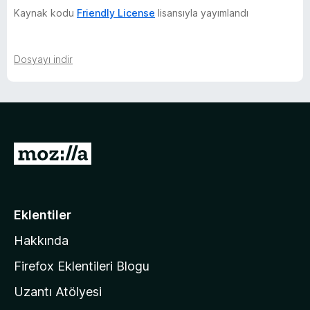
Kaynak kodu
Friendly License
lisansıyla yayımlandı
Dosyayı indir
M
o
z
i
Eklentiler
l
Hakkında
l
a
Firefox Eklentileri Blogu
'
Uzantı Atölyesi
n