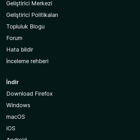
Geliştirici Merkezi
ı
n
Geliştirici Politikaları
a
Topluluk Blogu
n
a
Forum
s
Hata bildir
a
İnceleme rehberi
y
f
a
İndir
s
Download Firefox
ı
Windows
n
a
macOS
g
iOS
i
d
Android