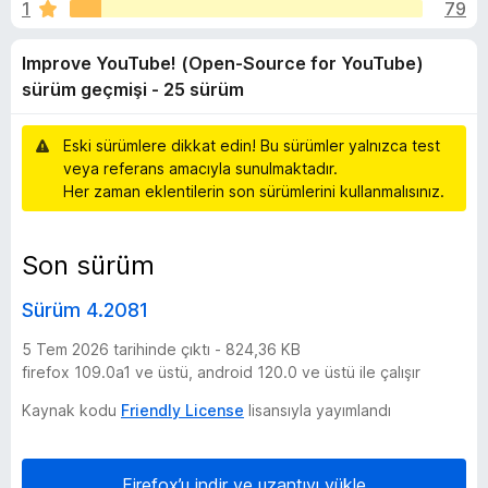
e
1
79
n
e
4
n
Y
Improve YouTube! (Open-Source for YouTube)
,
t
3
sürüm geçmişi - 25 sürüm
i
o
p
l
u
Eski sürümlere dikkat edin! Bu sürümler yalnızca test
e
u
a
veya referans amacıyla sunulmaktadır.
r
n
Her zaman eklentilerin son sürümlerini kullanmalısınız.
i
T
u
Son sürüm
Sürüm 4.2081
b
5 Tem 2026 tarihinde çıktı - 824,36 KB
e
firefox 109.0a1 ve üstü, android 120.0 ve üstü ile çalışır
Kaynak kodu
Friendly License
lisansıyla yayımlandı
!
(
Firefox’u indir ve uzantıyı yükle