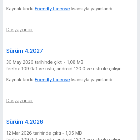
c
Kaynak kodu
Friendly License
lisansıyla yayımlandı
e
Dosyayı indir
f
o
Sürüm 4.2027
30 May 2026 tarihinde çıktı - 1,08 MB
r
firefox 109.0a1 ve üstü, android 120.0 ve üstü ile çalışır
Y
Kaynak kodu
Friendly License
lisansıyla yayımlandı
o
Dosyayı indir
u
Sürüm 4.2026
T
12 Mar 2026 tarihinde çıktı - 1,05 MB
firefox 109.0a1 ve üstü, android 120.0 ve üstü ile çalışır