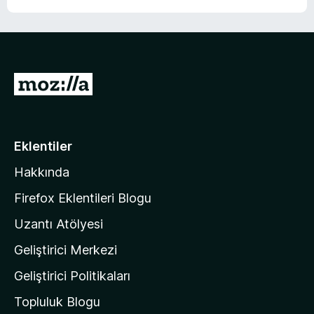
M
o
z
i
Eklentiler
l
Hakkında
l
a
Firefox Eklentileri Blogu
'
Uzantı Atölyesi
n
Geliştirici Merkezi
ı
n
Geliştirici Politikaları
a
Topluluk Blogu
n