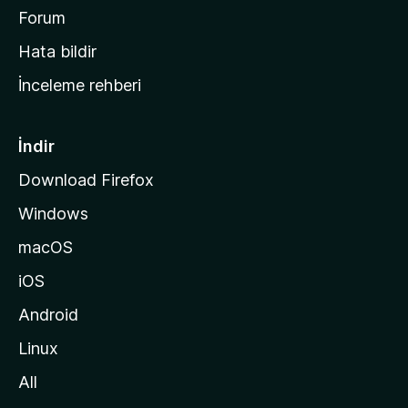
a
Forum
s
Hata bildir
a
İnceleme rehberi
y
f
a
İndir
s
Download Firefox
ı
Windows
n
a
macOS
g
iOS
i
d
Android
i
Linux
n
All