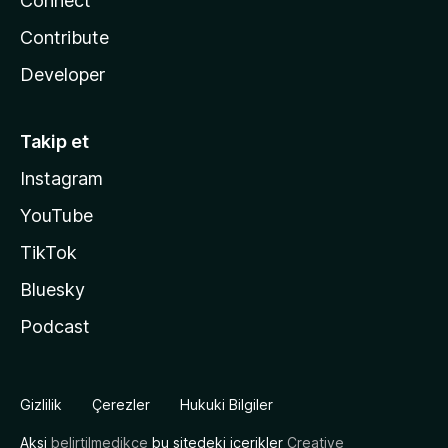
Connect
Contribute
Developer
Takip et
Instagram
YouTube
TikTok
Bluesky
Podcast
Gizlilik
Çerezler
Hukuki Bilgiler
Aksi
belirtilmedikçe
bu sitedeki içerikler
Creative