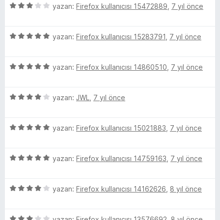
5
e
yazan:
Firefox kullanıcısı 15472889
,
7 yıl önce
n
n
u
ü
r
d
4
a
z
i
e
p
n
5
e
yazan:
Firefox kullanıcısı 15283791
,
7 yıl önce
n
n
u
ü
r
d
5
a
z
i
e
p
n
5
e
yazan:
Firefox kullanıcısı 14860510
,
7 yıl önce
n
n
u
ü
r
d
5
a
z
i
e
p
n
5
e
yazan:
JWL
,
7 yıl önce
n
n
u
ü
r
d
3
a
z
i
e
p
n
5
e
yazan:
Firefox kullanıcısı 15021883
,
7 yıl önce
n
n
u
ü
r
d
5
a
z
i
e
p
n
5
e
yazan:
Firefox kullanıcısı 14759163
,
7 yıl önce
n
n
u
ü
r
d
5
a
z
i
e
p
n
5
e
yazan:
Firefox kullanıcısı 14162626
,
8 yıl önce
n
n
u
ü
r
d
4
a
z
i
e
p
n
5
e
yazan:
Firefox kullanıcısı 13576692
,
8 yıl önce
n