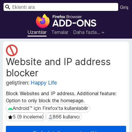
A
Giriş
r
F
a
i
r
Uzantılar
Temalar
Daha fazla…
e
f
U
o
z
Website and IP address
a
x
n
B
blocker
t
r
ı
o
geliştiren:
Happy Life
m
w
e
Block Websites and IP address. Additional feature:
s
t
Option to only block the homepage.
e
a
Android™ için Firefox’ta kullanılabilir
Android™ için Firefox’ta kullanılabilir
v
r
e
E
5 (9 inceleme)
866 kullanıcı
5 (9 inceleme)
866 kullanıcı
r
k
i
l