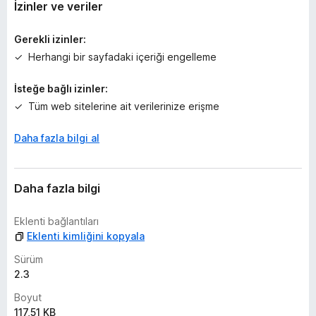
y
İzinler ve veriler
o
k
Gerekli izinler:
Herhangi bir sayfadaki içeriği engelleme
İsteğe bağlı izinler:
Tüm web sitelerine ait verilerinize erişme
Daha fazla bilgi al
Daha fazla bilgi
Eklenti bağlantıları
Eklenti kimliğini kopyala
Sürüm
2.3
Boyut
117,51 KB