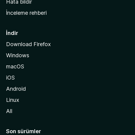
Hata bildir
a
İnceleme rehberi
y
f
a
İndir
s
Download Firefox
ı
Windows
n
a
macOS
g
iOS
i
d
Android
i
Linux
n
All
Son sürümler