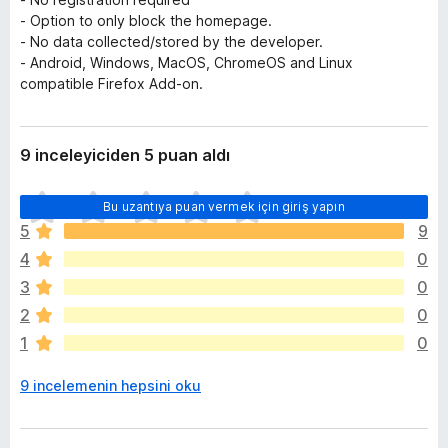
- Option to only block the homepage.
- No data collected/stored by the developer.
- Android, Windows, MacOS, ChromeOS and Linux
compatible Firefox Add-on.
9 inceleyiciden 5 puan aldı
H
Bu uzantıya puan vermek için giriş yapın
e
5
9
n
4
0
ü
z
3
0
h
2
0
i
1
0
ç
p
9 incelemenin hepsini oku
u
a
n