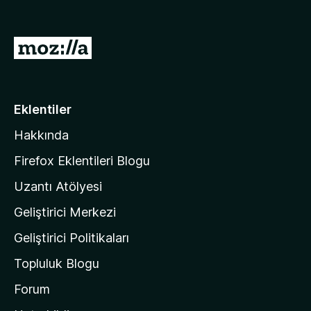
M
o
z
i
Eklentiler
l
Hakkında
l
a
Firefox Eklentileri Blogu
'
Uzantı Atölyesi
n
Geliştirici Merkezi
ı
n
Geliştirici Politikaları
a
Topluluk Blogu
n
a
Forum
s