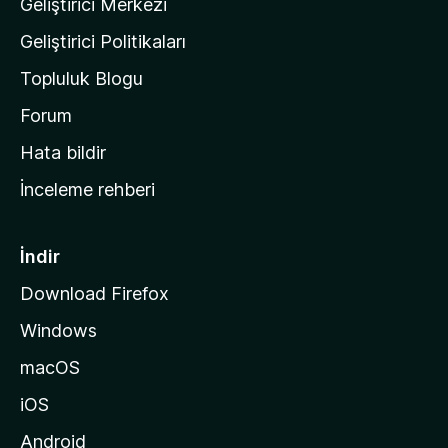
Geliştirici Merkezi
ı
n
Geliştirici Politikaları
a
Topluluk Blogu
n
a
Forum
s
Hata bildir
a
İnceleme rehberi
y
f
a
İndir
s
Download Firefox
ı
Windows
n
a
macOS
g
iOS
i
d
Android