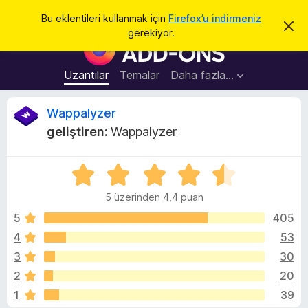
A
Giriş
Bu eklentileri kullanmak için
Firefox’u indirmeniz
B
r
gerekiyor.
u
F
a
b
i
i
l
r
Uzantılar
Temalar
Daha fazla…
d
e
i
r
f
W
Wappalyzer
i
o
m
geliştiren:
Wappalyzer
i
x
a
k
B
a
p
5
r
p
a
ü
o
t
5 üzerinden 4,4 puan
z
w
p
e
5
405
s
r
4
53
e
a
i
r
3
30
n
E
d
l
2
20
e
k
1
39
n
l