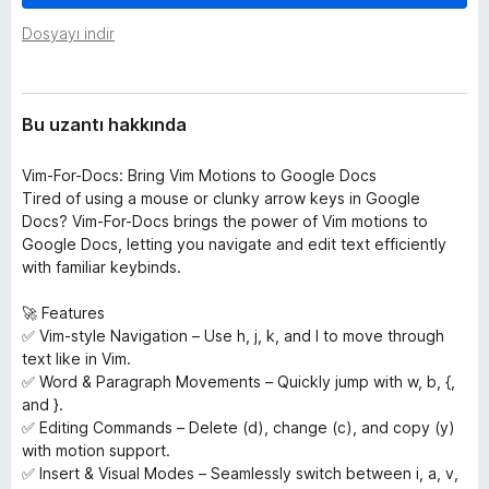
l
e
e
Dosyayı indir
n
r
t
i
i
Bu uzantı hakkında
l
e
Vim-For-Docs: Bring Vim Motions to Google Docs
r
Tired of using a mouse or clunky arrow keys in Google
i
Docs? Vim-For-Docs brings the power of Vim motions to
Google Docs, letting you navigate and edit text efficiently
with familiar keybinds.
🚀 Features
✅ Vim-style Navigation – Use h, j, k, and l to move through
text like in Vim.
✅ Word & Paragraph Movements – Quickly jump with w, b, {,
and }.
✅ Editing Commands – Delete (d), change (c), and copy (y)
with motion support.
✅ Insert & Visual Modes – Seamlessly switch between i, a, v,