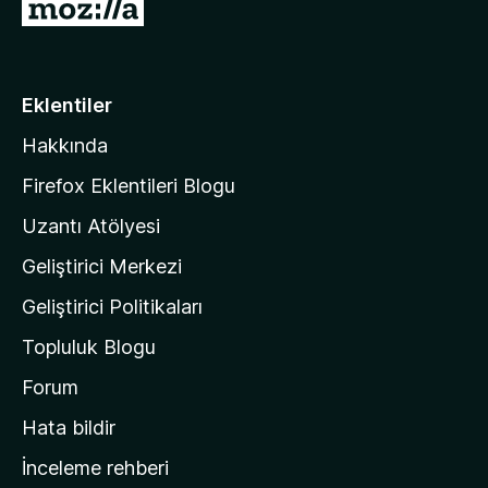
M
o
z
i
Eklentiler
l
Hakkında
l
a
Firefox Eklentileri Blogu
'
Uzantı Atölyesi
n
Geliştirici Merkezi
ı
n
Geliştirici Politikaları
a
Topluluk Blogu
n
a
Forum
s
Hata bildir
a
İnceleme rehberi
y