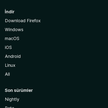
f
a
İndir
s
Download Firefox
ı
Windows
n
a
macOS
g
iOS
i
d
Android
i
Linux
n
All
Son sürümler
Nightly