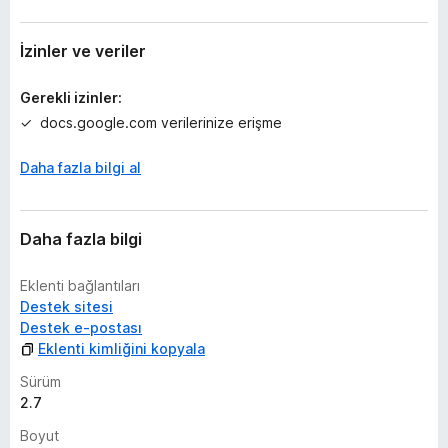
a
n
y
İzinler ve veriler
o
k
Gerekli izinler:
docs.google.com verilerinize erişme
Daha fazla bilgi al
Daha fazla bilgi
Eklenti bağlantıları
Destek sitesi
Destek e-postası
Eklenti kimliğini kopyala
Sürüm
2.7
Boyut