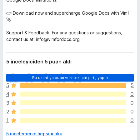
👉 Download now and supercharge Google Docs with Vim!
🚀
Support & Feedback: For any questions or suggestions,
contact us at: info@vimfordocs.org
5 inceleyiciden 5 puan aldı
H
Bu uzantıya puan vermek için giriş yapın
e
5
5
n
4
0
ü
z
3
0
h
2
0
i
1
0
ç
p
5 incelemenin hepsini oku
u