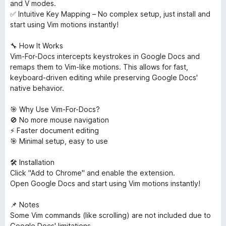
and V modes.
✅ Intuitive Key Mapping – No complex setup, just install and
start using Vim motions instantly!
🔧 How It Works
Vim-For-Docs intercepts keystrokes in Google Docs and
remaps them to Vim-like motions. This allows for fast,
keyboard-driven editing while preserving Google Docs'
native behavior.
🎯 Why Use Vim-For-Docs?
🚫 No more mouse navigation
⚡ Faster document editing
🎯 Minimal setup, easy to use
🛠 Installation
Click "Add to Chrome" and enable the extension.
Open Google Docs and start using Vim motions instantly!
📌 Notes
Some Vim commands (like scrolling) are not included due to
Google Docs' limitations.