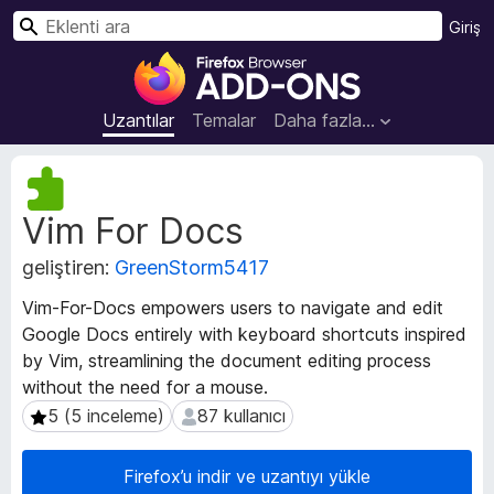
A
Giriş
r
F
a
i
r
Uzantılar
Temalar
Daha fazla…
e
f
U
o
z
Vim For Docs
a
x
n
B
geliştiren:
GreenStorm5417
t
r
ı
o
Vim-For-Docs empowers users to navigate and edit
m
w
Google Docs entirely with keyboard shortcuts inspired
e
s
by Vim, streamlining the document editing process
t
e
a
without the need for a mouse.
v
r
5 (5 inceleme)
87 kullanıcı
5 (5 inceleme)
87 kullanıcı
e
E
r
k
Firefox’u indir ve uzantıyı yükle
i
l