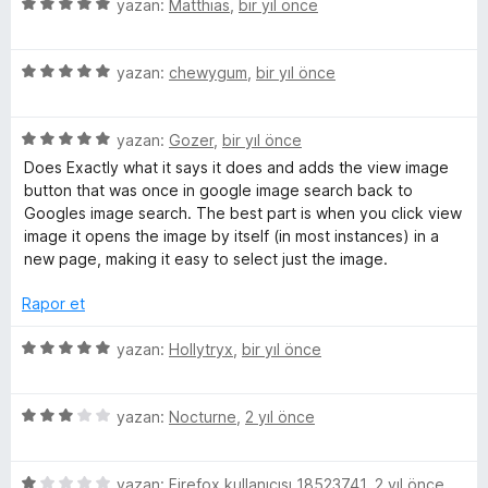
d
5
yazan:
Matthias
,
bir yıl önce
a
e
ü
n
n
z
1
5
e
yazan:
chewygum
,
bir yıl önce
p
ü
r
u
z
i
a
5
e
yazan:
Gozer
,
bir yıl önce
n
n
ü
r
d
Does Exactly what it says it does and adds the view image
z
i
e
button that was once in google image search back to
e
n
n
Googles image search. The best part is when you click view
r
d
5
image it opens the image by itself (in most instances) in a
i
e
p
new page, making it easy to select just the image.
n
n
u
d
5
a
Rapor et
e
p
n
n
u
5
yazan:
Hollytryx
,
bir yıl önce
5
a
ü
p
n
z
u
5
e
yazan:
Nocturne
,
2 yıl önce
a
ü
r
n
z
i
5
e
yazan:
Firefox kullanıcısı 18523741
,
2 yıl önce
n