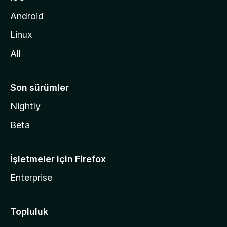
i
d
Android
i
Linux
n
All
Son sürümler
Nightly
Beta
İşletmeler için Firefox
Enterprise
Topluluk