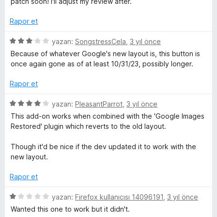
patch soon! I'll adjust my review after.
n
e
5
r
Rapor et
p
i
u
n
5
yazan:
SongstressCela
,
3 yıl önce
a
d
ü
Because of whatever Google's new layout is, this button is
n
e
z
once again gone as of at least 10/31/23, possibly longer.
n
e
1
r
Rapor et
p
i
u
n
5
yazan:
PleasantParrot
,
3 yıl önce
a
d
ü
This add-on works when combined with the 'Google Images
n
e
z
Restored' plugin which reverts to the old layout.
n
e
3
r
Though it'd be nice if the dev updated it to work with the
p
i
new layout.
u
n
a
d
Rapor et
n
e
n
5
yazan:
Firefox kullanıcısı 14096191
,
3 yıl önce
4
ü
Wanted this one to work but it didn't.
p
z