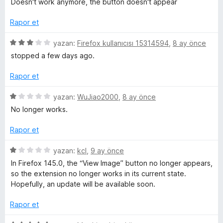
Doesn't work anymore, the button doesn't appear
d
4
a
z
e
e
p
n
e
Rapor et
n
u
r
l
1
a
i
5
yazan:
Firefox kullanıcısı 15314594
,
8 ay önce
p
n
n
ü
stopped a few days ago.
u
d
e
z
a
e
e
Rapor et
n
n
r
r
1
i
5
yazan:
WuJiao2000
,
8 ay önce
p
n
ü
No longer works.
i
u
d
z
a
e
e
Rapor et
n
n
r
3
i
5
yazan:
kcl
,
9 ay önce
p
n
ü
In Firefox 145.0, the “View Image” button no longer appears,
u
d
z
so the extension no longer works in its current state.
a
e
e
Hopefully, an update will be available soon.
n
n
r
1
i
Rapor et
p
n
u