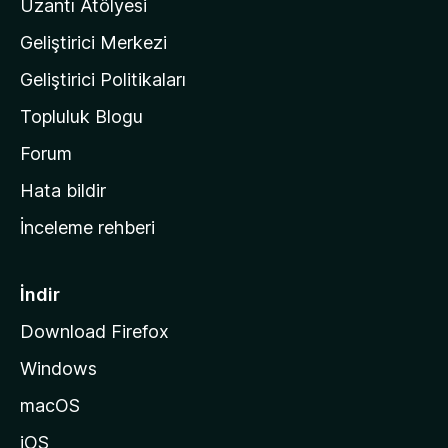
Uzantı Atölyesi
n
Geliştirici Merkezi
ı
n
Geliştirici Politikaları
a
Topluluk Blogu
n
a
Forum
s
Hata bildir
a
İnceleme rehberi
y
f
a
İndir
s
Download Firefox
ı
Windows
n
a
macOS
g
iOS