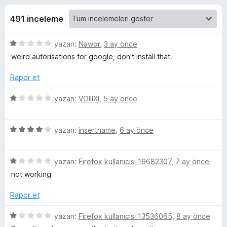
a
4
e
,
491 inceleme
n
g
1
t
p
5
yazan:
Nawor
,
3 ay önce
i
e
u
ü
weird autorisations for google, don't install that.
l
a
z
n
e
i
e
Rapor et
r
r
i
n
i
5
yazan:
VOIIIXI
,
5 ay önce
n
ü
d
z
c
e
5
e
yazan:
insertname
,
6 ay önce
n
ü
r
e
1
z
i
p
5
e
yazan:
Firefox kullanıcısı 19682307
,
7 ay önce
n
l
u
ü
r
d
not working
a
z
i
e
n
e
n
e
n
Rapor et
r
d
1
i
e
p
5
yazan:
Firefox kullanıcısı 13536065
,
8 ay önce
m
n
n
u
ü