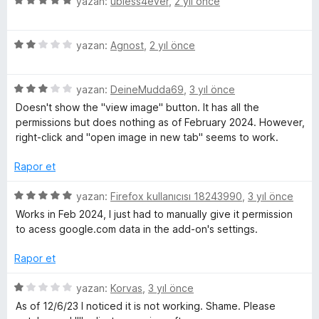
5
yazan:
ubless4ever
,
2 yıl önce
u
n
ü
a
d
z
n
e
5
e
yazan:
Agnost
,
2 yıl önce
n
ü
r
5
z
i
p
5
e
yazan:
DeineMudda69
,
3 yıl önce
n
u
ü
r
d
Doesn't show the "view image" button. It has all the
a
z
i
e
permissions but does nothing as of February 2024. However,
n
e
n
n
right-click and "open image in new tab" seems to work.
r
d
5
i
e
p
Rapor et
n
n
u
d
2
a
5
yazan:
Firefox kullanıcısı 18243990
,
3 yıl önce
e
p
n
ü
Works in Feb 2024, I just had to manually give it permission
n
u
z
to acess google.com data in the add-on's settings.
3
a
e
p
n
r
Rapor et
u
i
a
n
5
yazan:
Korvas
,
3 yıl önce
n
d
ü
As of 12/6/23 I noticed it is not working. Shame. Please
e
z