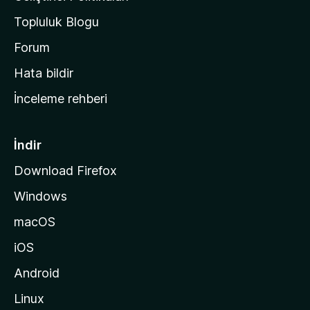
a
Topluluk Blogu
n
a
Forum
s
Hata bildir
a
İnceleme rehberi
y
f
a
İndir
s
Download Firefox
ı
Windows
n
a
macOS
g
iOS
i
d
Android
i
Linux
n