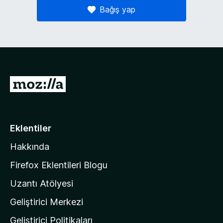
Bağış yap
M
o
z
i
Eklentiler
l
Hakkında
l
a
Firefox Eklentileri Blogu
'
Uzantı Atölyesi
n
Geliştirici Merkezi
ı
n
Geliştirici Politikaları