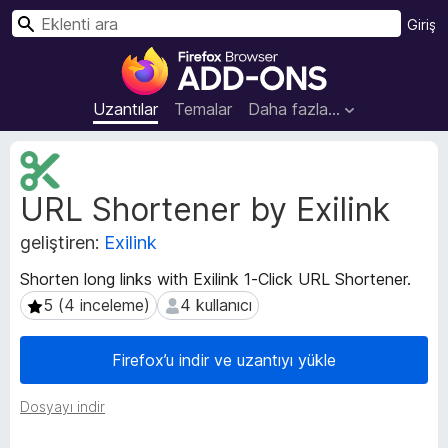
A
Giriş
r
F
a
i
r
Uzantılar
Temalar
Daha fazla…
e
f
U
o
z
URL Shortener by Exilink
a
x
n
B
geliştiren:
Exilink
t
r
ı
o
Shorten long links with Exilink 1-Click URL Shortener.
m
w
5 (4 inceleme)
4 kullanıcı
5 (4 inceleme)
4 kullanıcı
e
s
t
e
a
Firefox’u indir ve uzantıyı yükle
v
r
e
E
Dosyayı indir
r
k
i
l