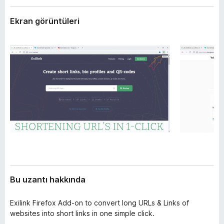
l
e
e
Ekran görüntüleri
n
r
t
i
i
l
e
r
i
Bu uzantı hakkında
Exilink Firefox Add-on to convert long URLs & Links of
websites into short links in one simple click.