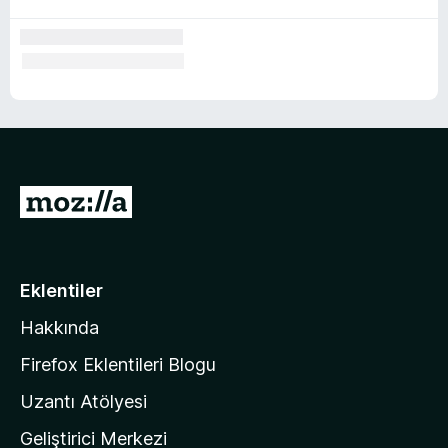
M
o
z
i
Eklentiler
l
Hakkında
l
a
Firefox Eklentileri Blogu
'
Uzantı Atölyesi
n
Geliştirici Merkezi
ı