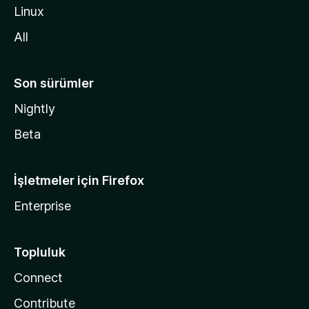
i
Linux
n
All
Son sürümler
Nightly
Beta
İşletmeler için Firefox
Enterprise
Topluluk
Connect
Contribute