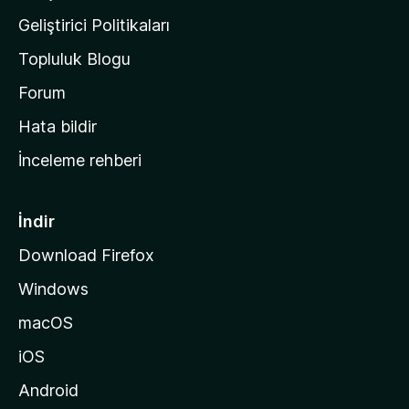
n
Geliştirici Politikaları
a
Topluluk Blogu
n
a
Forum
s
Hata bildir
a
İnceleme rehberi
y
f
a
İndir
s
Download Firefox
ı
Windows
n
a
macOS
g
iOS
i
d
Android