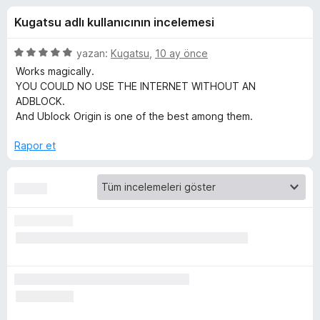
O
4
e
Kugatsu adlı kullanıcının incelemesi
,
n
r
8
t
p
5
yazan:
Kugatsu
,
10 ay önce
i
i
u
ü
Works magically.
l
a
z
YOU COULD NO USE THE INTERNET WITHOUT AN
n
e
e
ADBLOCK.
g
r
r
And Ublock Origin is one of the best among them.
i
i
i
n
Rapor et
d
n
e
n
5
i
p
u
n
a
n
c
e