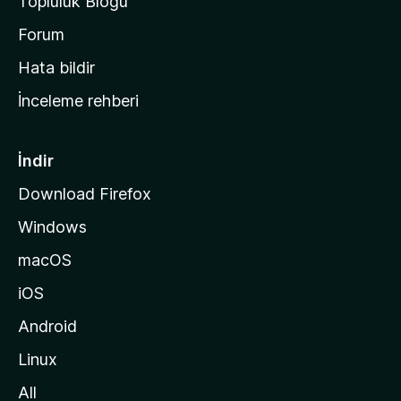
Topluluk Blogu
n
a
Forum
s
Hata bildir
a
İnceleme rehberi
y
f
a
İndir
s
Download Firefox
ı
Windows
n
a
macOS
g
iOS
i
d
Android
i
Linux
n
All