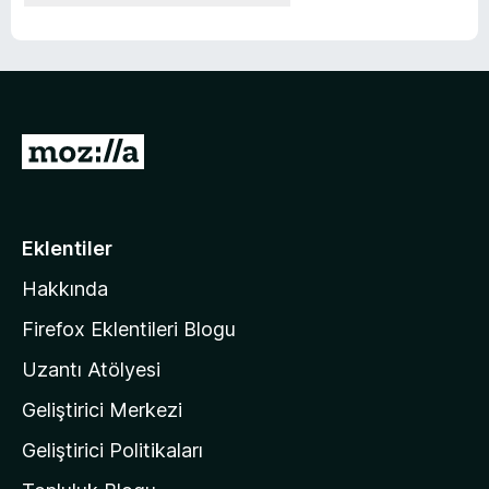
M
o
z
i
Eklentiler
l
Hakkında
l
a
Firefox Eklentileri Blogu
'
Uzantı Atölyesi
n
Geliştirici Merkezi
ı
n
Geliştirici Politikaları
a