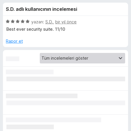
O
4
e
S.D. adlı kullanıcının incelemesi
,
n
r
8
t
p
5
yazan:
S.D.
,
bir yıl önce
i
i
u
ü
Best ever security suite. 11/10
l
a
z
n
e
e
Rapor et
g
r
r
i
i
i
n
d
n
e
n
5
i
p
u
n
a
n
c
e