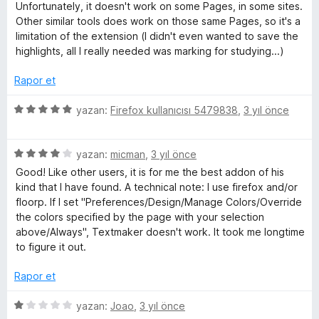
a
z
i
Unfortunately, it doesn't work on some Pages, in some sites.
n
e
n
Other similar tools does work on those same Pages, so it's a
r
d
limitation of the extension (I didn't even wanted to save the
i
e
highlights, all I really needed was marking for studying...)
n
n
d
4
Rapor et
e
p
n
u
5
yazan:
Firefox kullanıcısı 5479838
,
3 yıl önce
3
a
ü
p
n
z
u
5
e
yazan:
micman
,
3 yıl önce
a
ü
r
Good! Like other users, it is for me the best addon of his
n
z
i
kind that I have found. A technical note: I use firefox and/or
e
n
floorp. If I set "Preferences/Design/Manage Colors/Override
r
d
the colors specified by the page with your selection
i
e
above/Always", Textmaker doesn't work. It took me longtime
n
n
to figure it out.
d
5
e
p
Rapor et
n
u
4
a
5
yazan:
Joao
,
3 yıl önce
p
n