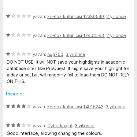
n
ü
d
z
e
5
e
yazan:
Firefox kullanıcısı 12380540
,
2 yıl önce
n
ü
r
5
z
i
p
5
e
yazan:
Firefox kullanıcısı 13404543
,
2 yıl önce
n
u
ü
r
d
a
z
i
e
n
5
e
yazan:
nug700
,
3 yıl önce
n
n
ü
r
d
5
DO NOT USE. It will NOT save your hightlights in academic
z
i
e
p
database sites like ProQuest. It might save your highlight for
e
n
n
u
a day or so, but will randomly fail to load them DO NOT RELY
r
d
1
a
ON THIS.
i
e
p
n
n
n
u
Rapor et
d
1
a
e
p
n
5
yazan:
Firefox kullanıcısı 14916242
,
3 yıl önce
n
u
ü
1
a
z
p
n
5
e
yazan:
Cyberknight
,
3 yıl önce
u
ü
r
Good interface, allowing changing the colours.