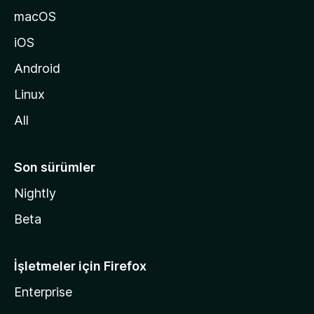
a
macOS
g
iOS
i
d
Android
i
Linux
n
All
Son sürümler
Nightly
Beta
İşletmeler için Firefox
Enterprise