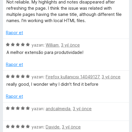
ü
Not reliable. My highlights and notes disappeared after
u
z
refreshing the page. I think the issue was related with
a
e
multiple pages having the same title, although different file
n
r
names. I'm working with local HTML files.
i
n
Rapor et
d
e
5
yazan:
William
,
3 yıl önce
n
ü
A melhor extensão para produtividade!
1
z
p
e
Rapor et
u
r
a
i
5
yazan:
Firefox kullanıcısı 14049127
,
3 yıl önce
n
n
ü
really good, I wonder why I didn't find it before
d
z
e
e
Rapor et
n
r
5
i
5
yazan:
andcalmeida
,
3 yıl önce
p
n
ü
u
d
z
a
e
5
e
yazan:
Davide
,
3 yıl önce
n