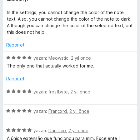
a
d
n
e
In the settings, you cannot change the color of the note
n
text. Also, you cannot change the color of the note to dark.
2
Although you can change the color of the selected text, but
p
this does not help.
u
a
Rapor et
n
5
yazan:
Meowstic
,
2 yıl önce
ü
The only one that actually worked for me.
z
e
Rapor et
r
i
5
yazan:
frostbyte
,
2 yıl önce
n
ü
d
z
e
5
e
yazan:
Francxrd
,
2 yıl önce
n
ü
r
5
z
i
p
5
e
yazan:
Danisico
,
2 yıl önce
n
u
ü
r
d
A única extensão que funcionou para mim. Excelente !