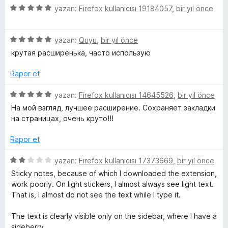
n
5
yazan:
Firefox kullanıcısı 19184057
,
bir yıl önce
m
d
ü
e
z
n
5
e
e
yazan:
Quyu
,
bir yıl önce
5
ü
r
крутая расширенька, часто использую
p
z
i
l
u
e
n
Rapor et
a
r
d
e
n
i
e
5
yazan:
Firefox kullanıcısı 14645526
,
bir yıl önce
n
n
ü
На мой взгляд, лучшее расширение. Сохраняет закладки
r
d
5
z
на страницах, очень круто!!!
e
p
e
n
u
r
i
Rapor et
5
a
i
p
n
n
5
yazan:
Firefox kullanıcısı 17373669
,
bir yıl önce
u
d
ü
Sticky notes, because of which I downloaded the extension,
a
e
z
work poorly. On light stickers, I almost always see light text.
n
n
e
That is, I almost do not see the text while I type it.
5
r
p
i
The text is clearly visible only on the sidebar, where I have a
u
n
sideberry.