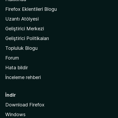
l
a
Firefox Eklentileri Blogu
'
Uzantı Atölyesi
n
Geliştirici Merkezi
ı
n
Geliştirici Politikaları
a
Topluluk Blogu
n
a
Forum
s
Hata bildir
a
İnceleme rehberi
y
f
a
İndir
s
Download Firefox
ı
Windows
n