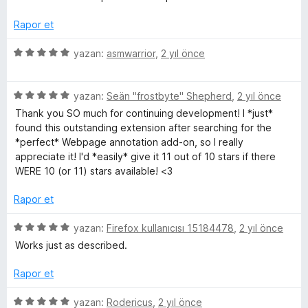
a
z
i
e
n
e
n
n
Rapor et
r
d
5
i
e
p
5
yazan:
asmwarrior
,
2 yıl önce
n
n
u
ü
d
5
a
z
e
p
n
5
e
yazan:
Seän "frostbyte" Shepherd
,
2 yıl önce
n
u
ü
r
Thank you SO much for continuing development! I *just*
5
a
z
i
found this outstanding extension after searching for the
p
n
e
n
*perfect* Webpage annotation add-on, so I really
u
r
d
appreciate it! I'd *easily* give it 11 out of 10 stars if there
a
i
e
WERE 10 (or 11) stars available! <3
n
n
n
d
5
Rapor et
e
p
n
u
5
yazan:
Firefox kullanıcısı 15184478
,
2 yıl önce
5
a
ü
Works just as described.
p
n
z
u
e
Rapor et
a
r
n
i
5
yazan:
Rodericus
,
2 yıl önce