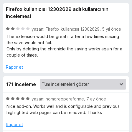
r
4
e
Firefox kullanıcısı 12302629 adlı kullanıcının
,
n
k
3
incelemesi
t
p
i
e
u
5
yazan:
Firefox kullanıcısı 12302629
,
5 yıl önce
l
a
ü
The extension would be great if after a few times macing
n
e
z
r
the save would not fail.
e
r
Only by deleting the chronicle the saving works again for a
r
i
couple of times.
i
i
n
Rapor et
n
d
e
171 inceleme
c
n
2
p
e
5
yazan:
nomoreoperaforme
,
7 ay önce
u
ü
Nice add-on. Works well and is configurable and previous
a
z
highlighted web pages can be removed. Thanks
l
n
e
r
Rapor et
e
i