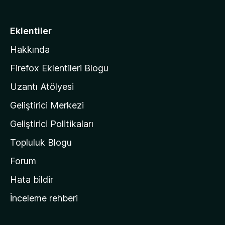
z
i
Eklentiler
l
Hakkında
l
a
Firefox Eklentileri Blogu
'
Uzantı Atölyesi
n
Geliştirici Merkezi
ı
n
Geliştirici Politikaları
a
Topluluk Blogu
n
a
Forum
s
Hata bildir
a
İnceleme rehberi
y
f