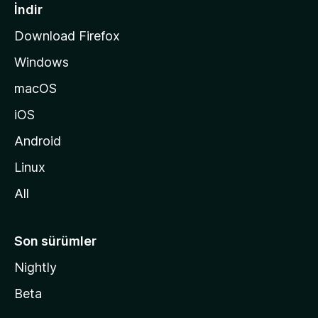
a
İndir
s
Download Firefox
ı
Windows
n
a
macOS
g
iOS
i
d
Android
i
Linux
n
All
Son sürümler
Nightly
Beta