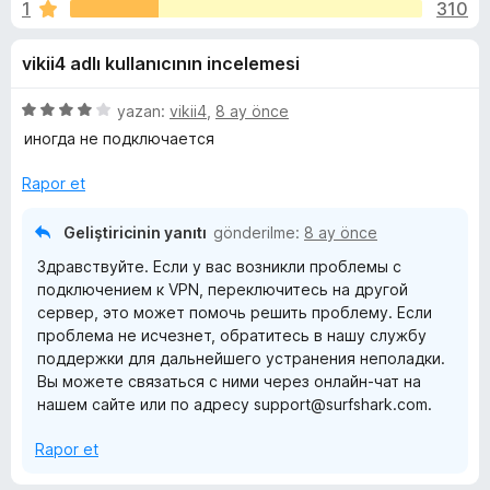
a
1
310
n
e
3
n
r
vikii4 adlı kullanıcının incelemesi
,
t
6
i
k
p
5
yazan:
vikii4
,
8 ay önce
l
u
ü
иногда не подключается
e
V
a
z
r
n
e
Rapor et
r
i
P
i
Geliştiricinin yanıtı
gönderilme:
8 ay önce
n
N
Здравствуйте. Если у вас возникли проблемы с
d
подключением к VPN, переключитесь на другой
e
сервер, это может помочь решить проблему. Если
-
n
проблема не исчезнет, обратитесь в нашу службу
4
поддержки для дальнейшего устранения неполадки.
p
E
Вы можете связаться с ними через онлайн-чат на
u
нашем сайте или по адресу support@surfshark.com.
a
x
n
Rapor et
t