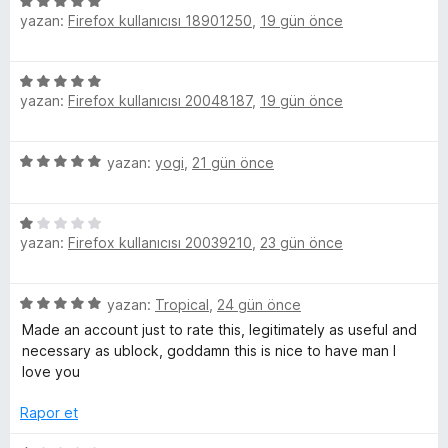
5
e
u
n
yazan:
Firefox kullanıcısı 18901250
,
19 gün önce
ü
r
a
m
5
z
i
n
p
e
n
e
5
u
r
d
yazan:
Firefox kullanıcısı 20048187
,
19 gün önce
ü
a
i
e
z
n
l
n
n
e
d
5
5
yazan:
yogi
,
21 gün önce
r
e
p
e
ü
i
n
u
z
n
5
a
r
5
e
d
p
n
yazan:
Firefox kullanıcısı 20039210
,
23 gün önce
ü
r
e
u
z
i
i
n
a
e
n
5
n
5
yazan:
Tropical
,
24 gün önce
r
d
p
ü
i
e
Made an account just to rate this, legitimately as useful and
u
z
n
n
necessary as ublock, goddamn this is nice to have man I
a
e
d
5
love you
n
r
e
p
i
n
Rapor et
u
n
1
a