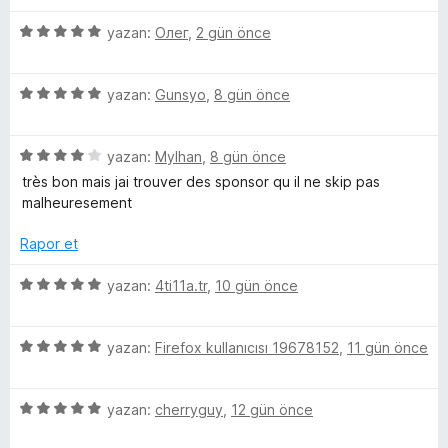
i
e
n
n
p
5
yazan:
Олег
,
2 gün önce
d
5
ü
e
p
z
S
n
u
5
e
yazan:
Gunsyo
,
8 gün önce
4
a
ü
r
p
p
n
z
i
u
5
e
yazan:
Mylhan
,
8 gün önce
n
o
a
ü
r
d
très bon mais jai trouver des sponsor qu il ne skip pas
n
z
i
e
malheuresement
e
n
n
n
r
d
5
Rapor et
i
e
p
s
n
n
u
5
yazan:
4ti11a.tr
,
10 gün önce
d
5
a
ü
o
e
p
n
z
n
u
5
e
yazan:
Firefox kullanıcısı 19678152
,
11 gün önce
4
r
a
ü
r
p
n
z
i
u
5
e
yazan:
cherryguy
,
12 gün önce
n
s
a
ü
r
d