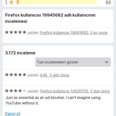
r
1
84
n
e
4
n
B
Firefox kullanıcısı 19945682 adlı kullanıcının
,
t
8
incelemesi
i
l
p
l
u
5
yazan:
Firefox kullanıcısı 19945682
,
3 ay önce
e
o
a
ü
r
n
z
i
e
c
3.172 inceleme
r
i
k
n
d
-
5
yazan:
A.M.
,
2 gün önce
e
ü
n
z
S
5
5
e
yazan:
Firefox kullanıcısı 14526755
,
2 gün önce
p
ü
r
u
Just as essential as an ad-blocker. I can't imagine using
k
z
i
a
YouTube without it.
e
n
n
i
r
d
Rapor et