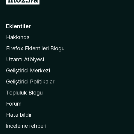
u
o
a
n
z
i
Eklentiler
l
Hakkında
l
a
Firefox Eklentileri Blogu
'
Uzantı Atölyesi
n
Geliştirici Merkezi
ı
n
Geliştirici Politikaları
a
Topluluk Blogu
n
a
Forum
s
Hata bildir
a
İnceleme rehberi
y