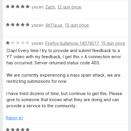
n
z
i
e
h
5
e
yazan:
Zach
,
12 gün önce
n
n
ü
r
d
5
i
z
i
e
p
5
e
yazan:
4ti11a.us
,
15 gün önce
n
n
u
ü
r
d
5
a
p
z
i
e
p
n
5
e
yazan:
Firefox kullanıcısı 14074017
,
15 gün önce
n
n
u
s
ü
r
d
5
a
Crap! Every time I try to provide and submit feedback to a
z
i
e
p
n
YT video with my feedback, I get this > A connection error
o
e
n
n
u
has occurred. Server returned status code 403.
r
d
5
a
i
e
p
n
n
We are currently experiencing a mass spam attack, we are
n
n
u
restricting submissions for now
d
5
a
Y
e
p
n
I have tried dozens of time, but continue to get this. Please
n
u
give to someone that knows what they are doing and can
o
1
a
provide a service to the community.
p
n
u
u
Rapor et
a
n
5