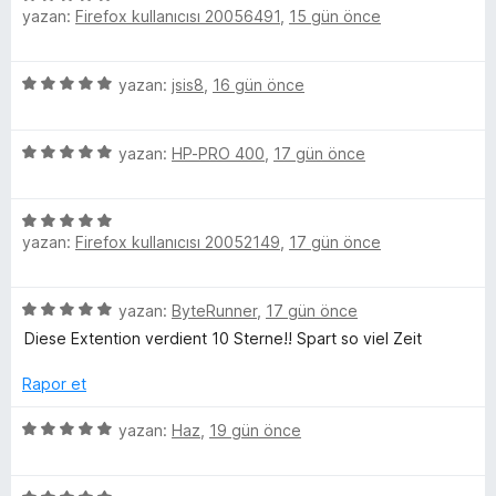
T
yazan:
Firefox kullanıcısı 20056491
,
15 gün önce
ü
z
u
e
5
yazan:
jsis8
,
16 gün önce
r
b
ü
i
z
n
5
e
yazan:
HP-PRO 400
,
17 gün önce
e
d
ü
r
e
z
i
n
i
5
e
n
5
yazan:
Firefox kullanıcısı 20052149
,
17 gün önce
ü
r
d
p
n
z
i
e
u
e
n
n
a
5
yazan:
ByteRunner
,
17 gün önce
r
d
5
c
n
ü
i
e
Diese Extention verdient 10 Sterne!! Spart so viel Zeit
p
z
n
n
u
e
e
d
Rapor et
5
a
r
e
p
n
l
i
5
n
yazan:
Haz
,
19 gün önce
u
n
ü
5
a
d
z
e
p
n
e