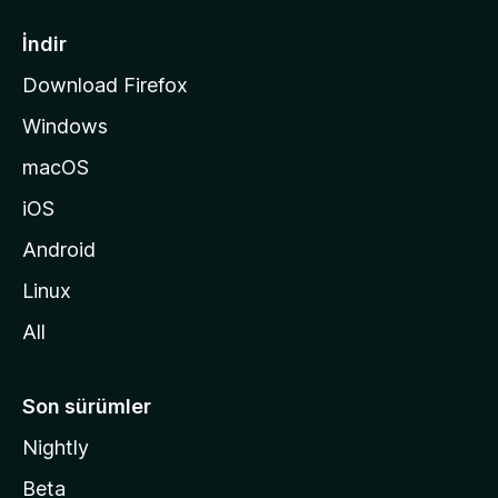
f
a
İndir
s
Download Firefox
ı
Windows
n
a
macOS
g
iOS
i
d
Android
i
Linux
n
All
Son sürümler
Nightly
Beta