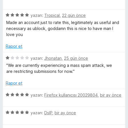
u
z
i
n
a
m
e
n
5
n
5
yazan:
Tropical
,
22 gün önce
r
d
p
ü
i
e
e
Made an account just to rate this, legitimately as useful and
u
z
n
n
necessary as ublock, goddamn this is nice to have man I
a
e
d
5
love you
n
l
r
e
p
i
n
Rapor et
u
e
n
1
a
d
5
p
yazan:
Jhonatan
,
25 gün önce
n
e
r
ü
u
''We are currently experiencing a mass spam attack, we
n
z
a
are restricting submissions for now.''
5
e
n
i
p
r
Rapor et
u
i
a
n
5
yazan:
Firefox kullanıcısı 20029804
,
bir ay önce
n
d
ü
e
z
n
5
e
yazan:
DslP
,
bir ay önce
1
ü
r
p
z
i