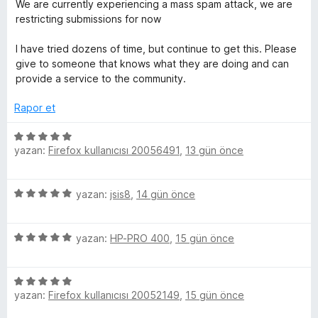
i
e
p
n
We are currently experiencing a mass spam attack, we are
h
n
n
u
restricting submissions for now
d
5
a
i
e
p
n
I have tried dozens of time, but continue to get this. Please
n
u
give to someone that knows what they are doing and can
1
a
p
provide a service to the community.
p
n
u
Rapor et
s
a
n
5
o
yazan:
Firefox kullanıcısı 20056491
,
13 gün önce
ü
z
n
e
5
yazan:
jsis8
,
14 gün önce
r
ü
i
Y
z
n
5
e
yazan:
HP-PRO 400
,
15 gün önce
d
o
ü
r
e
z
i
n
5
e
u
n
5
yazan:
Firefox kullanıcısı 20052149
,
15 gün önce
ü
r
d
p
z
i
e
u