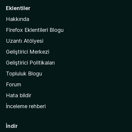
i
Eklentiler
l
Hakkında
l
a
Firefox Eklentileri Blogu
'
Uzantı Atölyesi
n
Geliştirici Merkezi
ı
n
Geliştirici Politikaları
a
Topluluk Blogu
n
a
Forum
s
Hata bildir
a
İnceleme rehberi
y
f
a
İndir