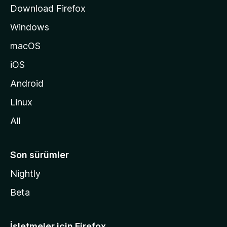
s
Download Firefox
ı
Windows
n
a
macOS
g
iOS
i
d
Android
i
Linux
n
All
Son sürümler
Nightly
Beta
İşletmeler için Firefox