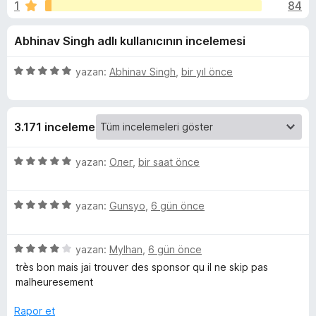
r
1
84
n
e
4
n
B
Abhinav Singh adlı kullanıcının incelemesi
,
t
8
i
l
p
5
yazan:
Abhinav Singh
,
bir yıl önce
l
u
ü
e
o
a
z
r
n
e
3.171 inceleme
r
i
c
i
n
5
yazan:
Олег
,
bir saat önce
k
d
ü
e
z
-
n
5
e
yazan:
Gunsyo
,
6 gün önce
5
ü
r
p
z
i
S
u
5
e
yazan:
Mylhan
,
6 gün önce
n
a
ü
r
d
très bon mais jai trouver des sponsor qu il ne skip pas
k
n
z
i
e
malheuresement
e
n
n
i
r
d
5
Rapor et