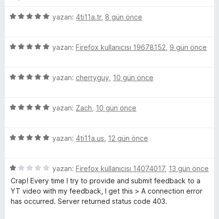
i
e
p
p
n
n
u
5
yazan:
4ti11a.tr
,
8 gün önce
d
5
a
ü
e
p
n
z
S
n
u
5
e
yazan:
Firefox kullanıcısı 19678152
,
9 gün önce
4
a
ü
r
p
p
n
z
i
u
5
e
yazan:
cherryguy
,
10 gün önce
n
o
a
ü
r
d
n
z
i
e
5
e
yazan:
Zach
,
10 gün önce
n
n
n
ü
r
d
5
z
i
e
p
s
5
e
yazan:
4ti11a.us
,
12 gün önce
n
n
u
ü
r
d
5
a
o
z
i
e
p
n
5
e
yazan:
Firefox kullanıcısı 14074017
,
13 gün önce
n
n
u
ü
r
r
d
5
a
Crap! Every time I try to provide and submit feedback to a
z
i
e
p
n
YT video with my feedback, I get this > A connection error
e
n
n
u
has occurred. Server returned status code 403.
s
r
d
5
a