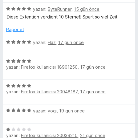
T
e
n
n
a
5
yazan:
ByteRunner
,
15 gün önce
r
d
5
n
u
ü
i
e
Diese Extention verdient 10 Sterne!! Spart so viel Zeit
p
z
n
n
u
e
b
d
Rapor et
5
a
r
e
p
n
i
5
n
yazan:
Haz
,
17 gün önce
u
e
n
ü
5
a
d
z
p
n
i
e
5
e
u
n
yazan:
Firefox kullanıcısı 18901250
,
17 gün önce
ü
r
a
n
5
z
i
n
p
e
n
5
u
r
d
c
yazan:
Firefox kullanıcısı 20048187
,
17 gün önce
ü
a
i
e
z
n
n
n
e
e
d
5
5
yazan:
yogi
,
19 gün önce
r
e
p
ü
l
i
n
u
z
n
5
a
5
e
d
p
e
n
yazan:
Firefox kullanıcısı 20039210
,
21 gün önce
ü
r
e