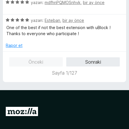
u
5
e
yazan:
mdfhnPQMOSnhvk
,
bir ay önce
n
a
ü
r
d
n
z
i
e
5
e
yazan:
Esteban
,
bir ay önce
n
n
ü
r
d
5
One of the best if not the best extension with uBlock !
z
i
e
p
Thanks to everyone who participate !
e
n
n
u
r
d
5
a
Rapor et
i
e
p
n
n
n
u
Önceki
Sonraki
d
5
a
e
p
n
Sayfa 1/127
n
u
5
a
p
n
u
a
n
M
o
z