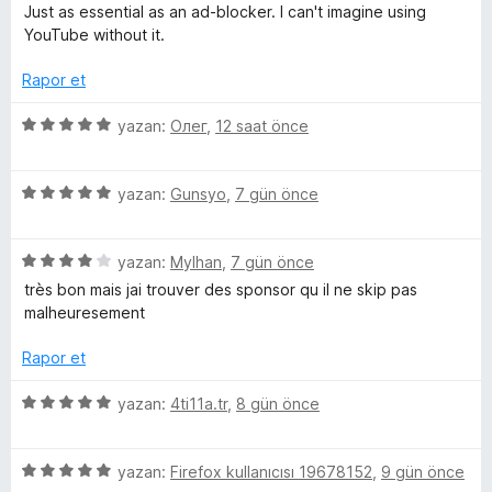
z
i
Just as essential as an ad-blocker. I can't imagine using
e
p
n
YouTube without it.
r
d
i
e
Rapor et
S
n
n
d
5
5
yazan:
Олег
,
12 saat önce
p
e
ü
p
n
z
u
o
5
4
e
yazan:
Gunsyo
,
7 gün önce
a
ü
p
r
n
z
u
i
n
5
e
yazan:
Mylhan
,
7 gün önce
a
n
ü
r
n
d
très bon mais jai trouver des sponsor qu il ne skip pas
s
z
i
e
malheuresement
e
n
n
o
r
d
5
Rapor et
i
e
p
n
n
u
r
5
yazan:
4ti11a.tr
,
8 gün önce
d
5
a
ü
e
p
n
z
s
n
u
5
e
yazan:
Firefox kullanıcısı 19678152
,
9 gün önce
4