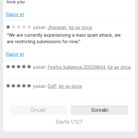
e
d
5
love you
n
r
e
p
i
n
Rapor et
u
n
1
a
d
5
p
yazan:
Jhonatan
,
bir ay önce
n
e
ü
u
''We are currently experiencing a mass spam attack, we
n
z
a
are restricting submissions for now.''
5
e
n
p
r
Rapor et
u
i
a
n
5
yazan:
Firefox kullanıcısı 20029804
,
bir ay önce
n
d
ü
e
z
n
5
e
yazan:
DslP
,
bir ay önce
1
ü
r
p
z
i
u
e
n
Önceki
Sonraki
a
r
d
n
i
e
Sayfa 1/127
n
n
d
5
e
p