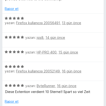
T
p
n
u
Rapor et
u
a
n
5
b
yazan:
Firefox kullanıcısı 20056491
,
13 gün önce
ü
z
e
e
5
yazan:
jsis8
,
14 gün önce
r
ü
i
i
z
n
5
e
yazan:
HP-PRO 400
,
15 gün önce
d
n
ü
r
e
z
i
n
5
e
n
c
5
yazan:
Firefox kullanıcısı 20052149
,
16 gün önce
ü
r
d
p
z
i
e
u
e
e
n
n
a
5
yazan:
ByteRunner
,
16 gün önce
r
d
5
n
l
ü
i
e
Diese Extention verdient 10 Sterne!! Spart so viel Zeit
p
z
n
n
u
e
d
Rapor et
5
e
a
r