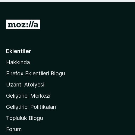
n
u
5
a
p
n
M
u
o
a
n
z
i
Eklentiler
l
Hakkında
l
a
Firefox Eklentileri Blogu
'
Uzantı Atölyesi
n
Geliştirici Merkezi
ı
n
Geliştirici Politikaları
a
Topluluk Blogu
n
a
Forum