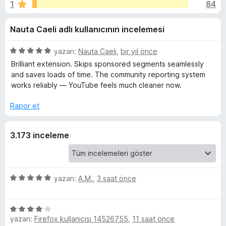
r
1
84
n
e
4
n
B
Nauta Caeli adlı kullanıcının incelemesi
,
t
8
i
l
p
5
yazan:
Nauta Caeli
,
bir yıl önce
l
u
ü
Brilliant extension. Skips sponsored segments seamlessly
e
o
a
z
and saves loads of time. The community reporting system
r
n
e
works reliably — YouTube feels much cleaner now.
r
i
c
i
Rapor et
n
k
d
3.173 inceleme
e
-
n
5
p
S
u
5
yazan:
A.M.
,
3 saat önce
a
ü
k
n
z
5
e
i
yazan:
Firefox kullanıcısı 14526755
,
11 saat önce
ü
r