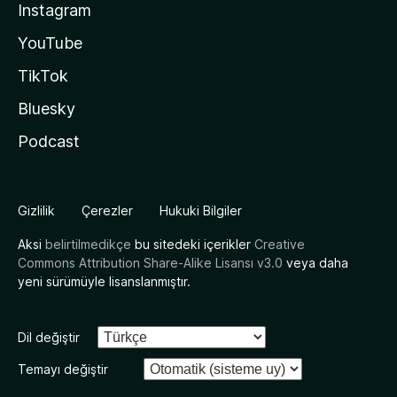
Instagram
YouTube
TikTok
Bluesky
Podcast
Gizlilik
Çerezler
Hukuki Bilgiler
Aksi
belirtilmedikçe
bu sitedeki içerikler
Creative
Commons Attribution Share-Alike Lisansı v3.0
veya daha
yeni sürümüyle lisanslanmıştır.
Dil değiştir
Temayı değiştir