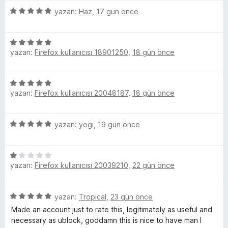
e
p
n
i
5
n
yazan:
Haz
,
17 gün önce
u
m
n
ü
5
a
d
z
p
n
e
e
5
e
u
n
yazan:
Firefox kullanıcısı 18901250
,
18 gün önce
ü
r
a
5
z
l
i
n
p
e
n
5
u
r
d
e
yazan:
Firefox kullanıcısı 20048187
,
18 gün önce
ü
a
i
e
z
n
n
n
r
e
d
5
5
yazan:
yogi
,
19 gün önce
r
e
p
ü
i
i
n
u
z
n
5
a
5
e
d
p
n
yazan:
Firefox kullanıcısı 20039210
,
22 gün önce
ü
r
e
u
z
i
n
a
e
n
5
n
5
yazan:
Tropical
,
23 gün önce
r
d
p
ü
i
e
Made an account just to rate this, legitimately as useful and
u
z
n
n
necessary as ublock, goddamn this is nice to have man I
a