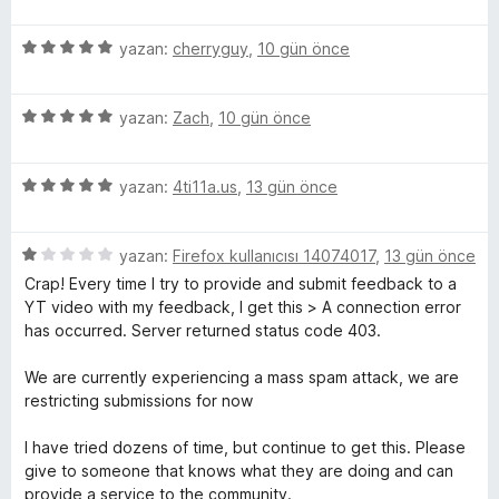
a
ü
r
h
p
n
z
i
u
5
e
yazan:
cherryguy
,
10 gün önce
n
i
a
ü
r
d
n
z
i
e
5
e
yazan:
Zach
,
10 gün önce
n
n
p
ü
r
d
5
z
i
e
p
s
5
e
yazan:
4ti11a.us
,
13 gün önce
n
n
u
ü
r
d
5
a
o
z
i
e
p
n
5
e
yazan:
Firefox kullanıcısı 14074017
,
13 gün önce
n
n
u
ü
r
d
5
a
n
Crap! Every time I try to provide and submit feedback to a
z
i
e
p
n
YT video with my feedback, I get this > A connection error
e
n
n
u
has occurred. Server returned status code 403.
Y
r
d
5
a
i
e
p
n
We are currently experiencing a mass spam attack, we are
o
n
n
u
restricting submissions for now
d
5
a
e
p
u
n
I have tried dozens of time, but continue to get this. Please
n
u
give to someone that knows what they are doing and can
1
a
provide a service to the community.