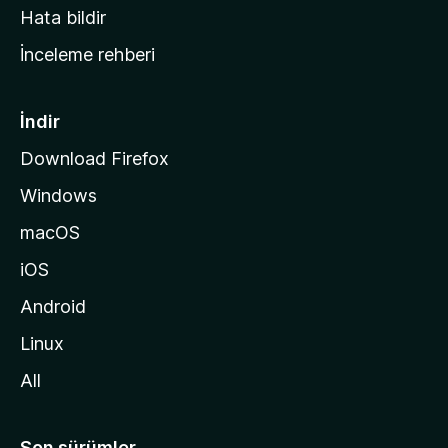
s
Hata bildir
a
İnceleme rehberi
y
f
a
İndir
s
Download Firefox
ı
Windows
n
a
macOS
g
iOS
i
d
Android
i
Linux
n
All
Son sürümler