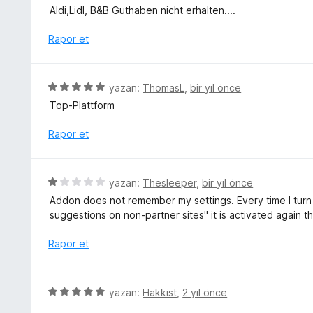
i
ü
Aldi,Lidl, B&B Guthaben nicht erhalten....
n
z
d
e
Rapor et
e
r
n
i
5
n
5
yazan:
ThomasL
,
bir yıl önce
p
d
ü
u
Top-Plattform
e
z
a
n
e
Rapor et
n
4
r
p
i
u
n
5
a
yazan:
Thesleeper
,
bir yıl önce
d
ü
n
Addon does not remember my settings. Every time I turn
e
z
suggestions on non-partner sites" it is activated again 
n
e
5
r
Rapor et
p
i
u
n
a
d
5
n
yazan:
Hakkist
,
2 yıl önce
e
ü