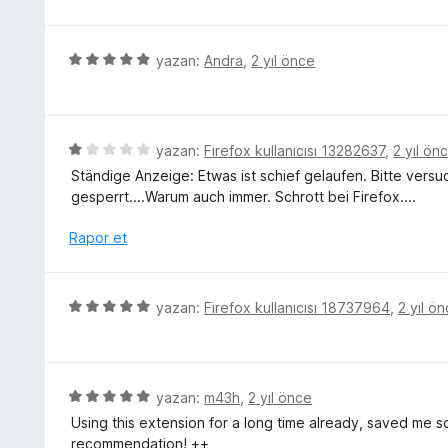
n
z
1
e
p
r
5
yazan:
Andra
,
2 yıl önce
u
i
ü
a
n
z
n
d
e
e
r
5
yazan:
Firefox kullanıcısı 13282637
,
2 yıl ön
n
i
ü
Ständige Anzeige: Etwas ist schief gelaufen. Bitte versu
5
n
z
gesperrt....Warum auch immer. Schrott bei Firefox....
p
d
e
u
e
r
Rapor et
a
n
i
n
5
n
p
d
5
yazan:
Firefox kullanıcısı 18737964
,
2 yıl ö
u
e
ü
a
n
z
n
1
e
p
r
5
yazan:
m43h
,
2 yıl önce
u
i
ü
a
Using this extension for a long time already, saved m
n
z
n
recommendation! ++