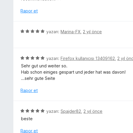
d
e
e
r
Rapor et
n
i
5
n
p
d
5
yazan:
Marina-FX
,
2 yıl önce
u
e
ü
a
n
z
n
5
e
p
r
5
yazan:
Firefox kullanıcısı 13409162
,
2 yıl ön
u
i
ü
a
Sehr gut und weiter so.
n
z
n
Hab schon einiges gespart und jeder hat was davon!
d
e
...sehr gute Seite
e
r
n
i
Rapor et
5
n
p
d
u
e
5
yazan:
Spajder82
,
2 yıl önce
a
n
ü
n
beste
5
z
p
e
Rapor et
u