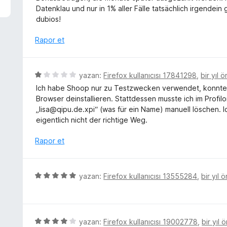
p
e
Datenklau und nur in 1% aller Fälle tatsächlich irgendein
u
r
dubios!
a
i
n
n
Rapor et
d
e
n
5
yazan:
Firefox kullanıcısı 17841298
,
bir yıl 
1
ü
Ich habe Shoop nur zu Testzwecken verwendet, konnte
p
z
Browser deinstallieren. Stattdessen musste ich im Profil
u
e
„lisa@qipu.de.xpi“ (was für ein Name) manuell löschen. Ich
a
r
eigentlich nicht der richtige Weg.
n
i
n
Rapor et
d
e
n
5
yazan:
Firefox kullanıcısı 13555284
,
bir yıl 
1
ü
p
z
u
e
a
r
5
yazan:
Firefox kullanıcısı 19002778
,
bir yıl 
n