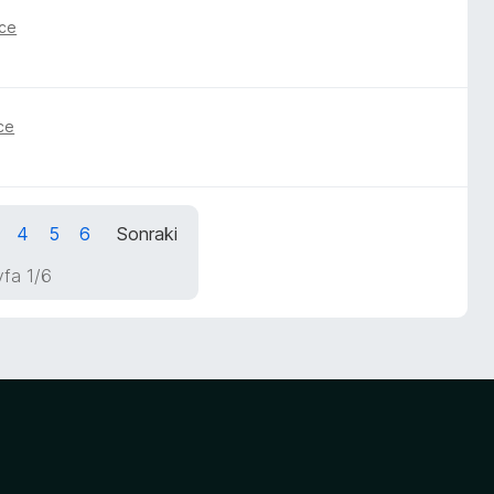
nce
nce
4
5
6
Sonraki
fa 1/6