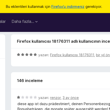
Bu eklentileri kullanmak için
Firefox’u indirmeniz
gerekiyor.
lar
Daha fazla…
Firefox kullanıcısı 18176311 adlı kullanıcının inc
5
yazan:
Firefox kullanıcısı 18176311
,
bir yıl ö
ü
z
e
r
146 inceleme
i
n
d
e
5
yazan:
renzor
,
3 ay önce
n
ü
diese app ist dazu prädestiniert, deinen Personenbez
5
z
Bonusbeträgen, die monate später ausgezahlt werden! M