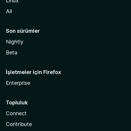
Linux
n
All
Son sürümler
Nightly
Beta
İşletmeler için Firefox
Enterprise
Topluluk
Connect
Contribute