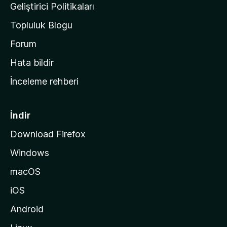
n
Geliştirici Politikaları
a
Topluluk Blogu
n
a
Forum
s
Hata bildir
a
İnceleme rehberi
y
f
a
İndir
s
Download Firefox
ı
Windows
n
a
macOS
g
iOS
i
d
Android
i