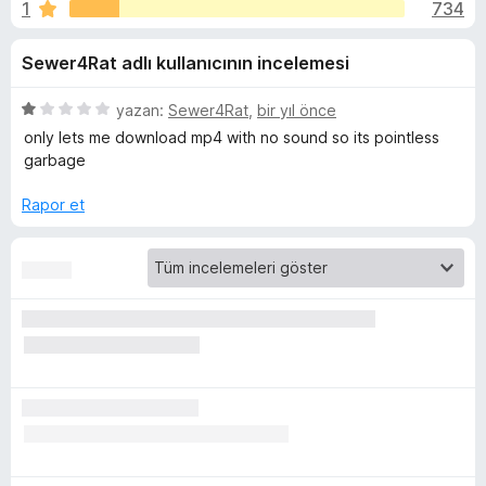
o
1
734
n
e
4
n
m
Sewer4Rat adlı kullanıcının incelemesi
,
t
1
i
.
p
5
yazan:
Sewer4Rat
,
bir yıl önce
l
u
ü
only lets me download mp4 with no sound so its pointless
e
n
a
z
garbage
r
n
e
r
i
Rapor et
e
i
n
t
d
e
h
n
1
p
e
u
a
l
n
p