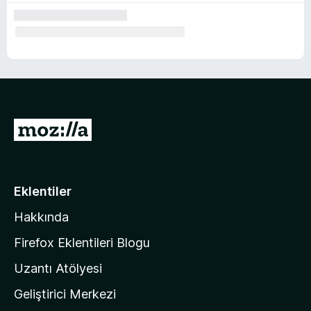
e
r
i
M
o
z
i
Eklentiler
l
Hakkında
l
a
Firefox Eklentileri Blogu
'
Uzantı Atölyesi
n
Geliştirici Merkezi
ı